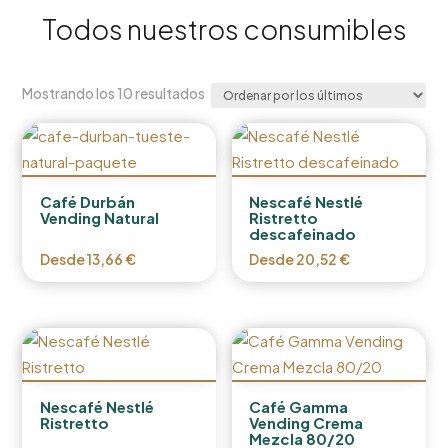
Todos nuestros consumibles
Ordenado
Mostrando los 10 resultados
por
los
últimos
Café Durbán
Nescafé Nestlé
Vending Natural
Ristretto
descafeinado
Desde
13,66
€
Desde
20,52
€
Nescafé Nestlé
Café Gamma
Ristretto
Vending Crema
Mezcla 80/20