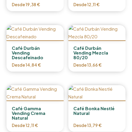
Desde
19,38
€
Desde
12,11
€
Café Durbán
Café Durbán
Vending
Vending Mezcla
Descafeinado
80/20
Desde
14,84
€
Desde
13,66
€
Café Gamma
Café Bonka Nestlé
Vending Crema
Natural
Natural
Desde
12,11
€
Desde
13,79
€