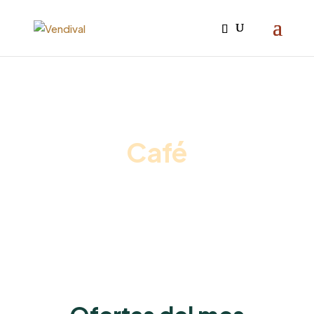
Iniciar sesión

Café
Inicio
/
Consumibles
/ Café