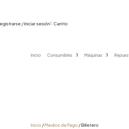
onsumibles
Máquinas
Repuestos
Promocione
egistrarse / Iniciar sesión
Carrito

Inicio
Consumibles
Máquinas
Repues
Inicio
/
Medios de Pago
/ Billetero