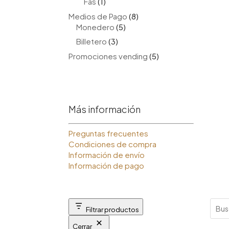
1
Fas
1
producto
8
Medios de Pago
8
5
productos
Monedero
5
productos
3
Billetero
3
productos
5
Promociones vending
5
productos
Más información
Preguntas frecuentes
Condiciones de compra
Información de envío
Información de pago
Filtrar productos
Cerrar