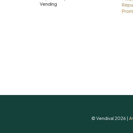
Vending
Repu
Prom
© Vendival 2026 |
A