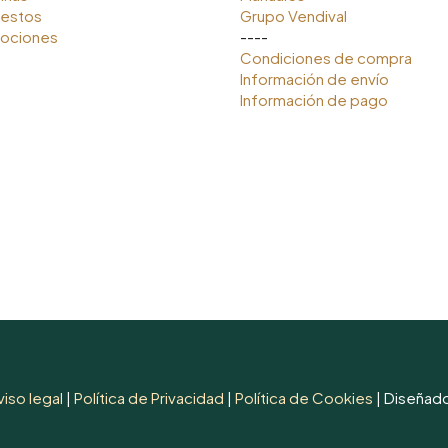
estos
Grupo Vendival
ociones
----
Condiciones de compra
Información de envío
Información de pago
viso legal
|
Política de Privacidad
|
Política de Cookies
| Diseñad