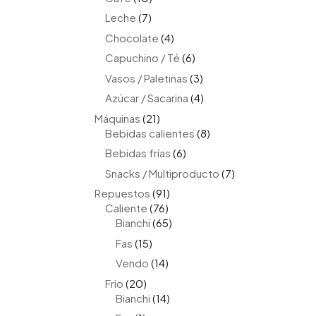
productos
7
Leche
7
productos
4
Chocolate
4
productos
6
Capuchino / Té
6
productos
3
Vasos / Paletinas
3
productos
4
Azúcar / Sacarina
4
productos
21
Máquinas
21
productos
8
Bebidas calientes
8
productos
6
Bebidas frías
6
productos
7
Snacks / Multiproducto
7
productos
91
Repuestos
91
76
productos
Caliente
76
productos
65
Bianchi
65
productos
15
Fas
15
productos
14
Vendo
14
productos
20
Frio
20
productos
14
Bianchi
14
productos