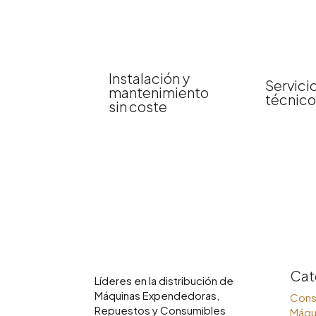
Instalación y
Servici
mantenimiento
técnico
sin coste
Cat
Líderes en la distribución de
Máquinas Expendedoras,
Cons
Repuestos y Consumibles
Máqu