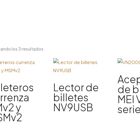
Ordenado
ando los 3 resultados
por
los
últimos
Ace
lleteros
Lector de
de b
rrenza
billetes
MEI 
v2 y
NV9USB
seri
SMv2