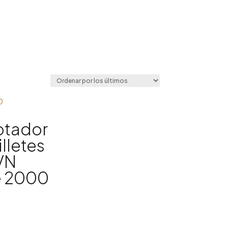
ptador
illetes
VN
e 2000