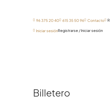
Inicio
C
R
96 375 20 40
615 35 50 96
Contacto




Registrarse / Iniciar sesión
Iniciar sesión

Billetero