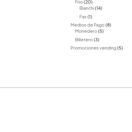
20
Frio
20
productos
14
Bianchi
14
productos
1
Fas
1
producto
8
Medios de Pago
8
5
productos
Monedero
5
productos
3
Billetero
3
productos
5
Promociones vending
5
prod