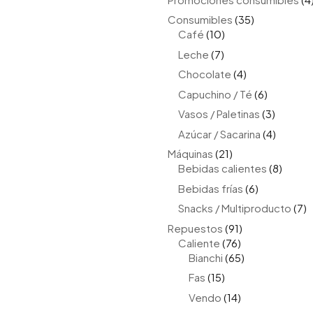
35
Consumibles
35
10
productos
Café
10
productos
7
Leche
7
productos
4
Chocolate
4
productos
6
Capuchino / Té
6
producto
3
Vasos / Paletinas
3
product
4
Azúcar / Sacarina
4
produc
21
Máquinas
21
productos
8
Bebidas calientes
8
produ
6
Bebidas frías
6
productos
7
Snacks / Multiproducto
7
p
91
Repuestos
91
76
productos
Caliente
76
productos
65
Bianchi
65
productos
15
Fas
15
productos
14
Vendo
14
productos