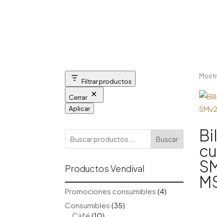
Mostr
Filtrar productos
Cerrar
Aplicar
Bi
Buscar
cu
SM
Productos Vendival
M
4
Promociones consumibles
4
productos
35
Consumibles
35
10
productos
Café
10