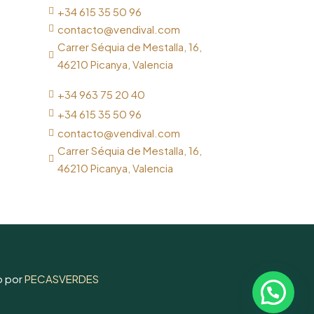
+34 615 35 50 96

contacto@vendival.com

Carrer Séquia de Mestalla, 16,

46210 Picanya, Valencia
+34 963 75 20 40

+34 615 35 50 96

contacto@vendival.com

Carrer Séquia de Mestalla, 16,

46210 Picanya, Valencia
o por
PECASVERDES