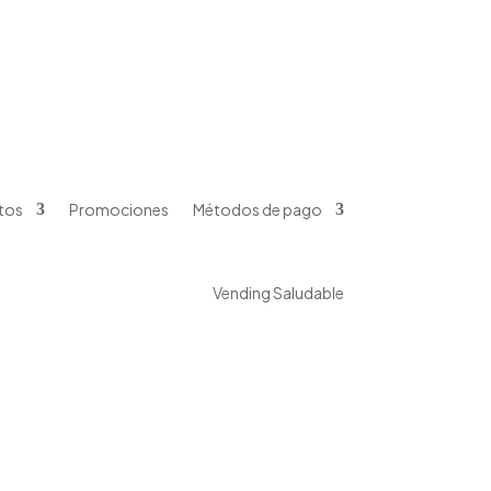
s
Métodos de pago
Vending Saludable
tos
Promociones
Métodos de pago
Vending Saludable