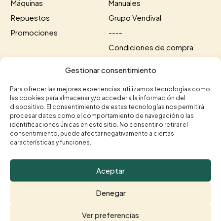
Máquinas
Manuales
Repuestos
Grupo Vendival
Promociones
----
Condiciones de compra
Información de envío
Gestionar consentimiento
Información de pago
Para ofrecer las mejores experiencias, utilizamos tecnologías como
las cookies para almacenar y/o acceder a la información del
Contacto
dispositivo. El consentimiento de estas tecnologías nos permitirá
procesar datos como el comportamiento de navegación o las
+34 615 35 50 96
+34 963 75 20 40


identificaciones únicas en este sitio. No consentir o retirar el
consentimiento, puede afectar negativamente a ciertas
contacto@vendival.com

características y funciones.
Carrer Séquia de Mestalla, 16, 46210 Picanya,

Valencia
Aceptar
Denegar
© Vendival 2026 |
Aviso legal
|
Política de Privacidad
|
Ver preferencias
Política de Cookies
| Diseñado por
PECASVERDES