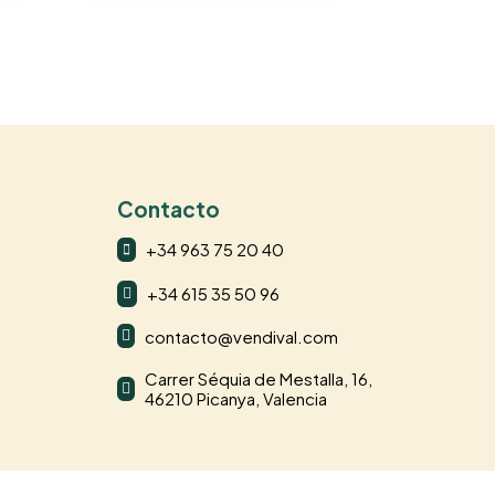
Contacto
+34 963 75 20 40

+34 615 35 50 96

contacto@vendival.com

Carrer Séquia de Mestalla, 16,

46210 Picanya, Valencia