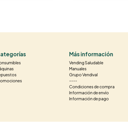
ategorías
Más información
onsumibles
Vending Saludable
áquinas
Manuales
epuestos
Grupo Vendival
romociones
----
Condiciones de compra
Información de envío
Información de pago