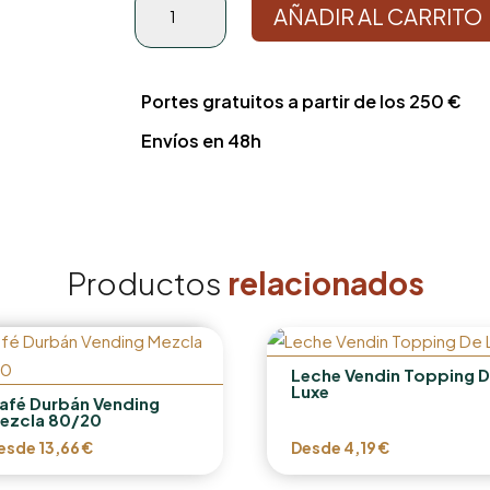
AÑADIR AL CARRITO
Templo
Soluble
Liofilizado
cantidad
Portes gratuitos a partir de los 250 €
Envíos en 48h
Productos
relacionados
Leche Vendin Topping 
Luxe
afé Durbán Vending
ezcla 80/20
esde
13,66
€
Desde
4,19
€