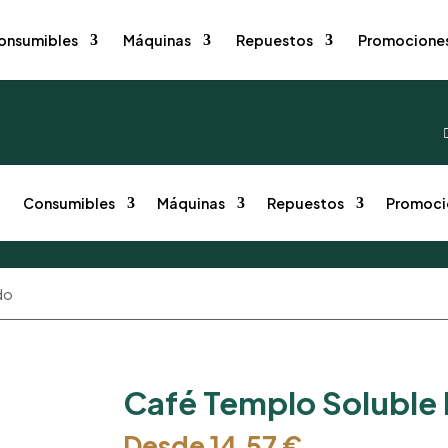
onsumibles
Máquinas
Repuestos
Promocione
o
Consumibles
Máquinas
Repuestos
Promoci
do
Café Templo Soluble L
Desde
14,57
€