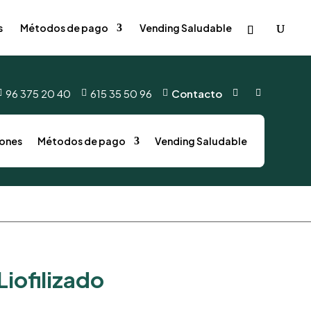
s
Métodos de pago
Vending Saludable
96 375 20 40
615 35 50 96
Contacto





ones
Métodos de pago
Vending Saludable
iofilizado