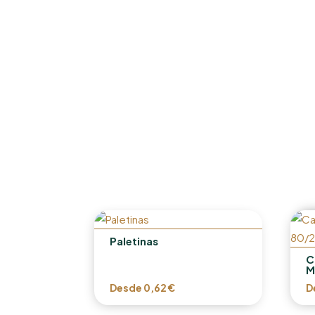
Paletinas
C
M
Desde
0,62
€
D