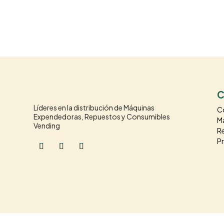
C
Líderes en la distribución de Máquinas
C
Expendedoras, Repuestos y Consumibles
M
Vending
R
P