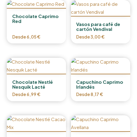
Chocolate Caprimo
Red
Vasos para café de
cartón Vendival
Desde
6,05
€
Desde
3,00
€
Chocolate Nestlé
Capuchino Caprimo
Nesquik Lacté
Irlandés
Desde
6,99
€
Desde
8,17
€