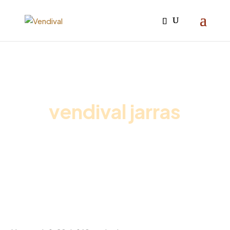
Iniciar sesión

vendival jarras
Inicio
/
Promociones vending
/ Pack Café Premium
Oficina + Leche