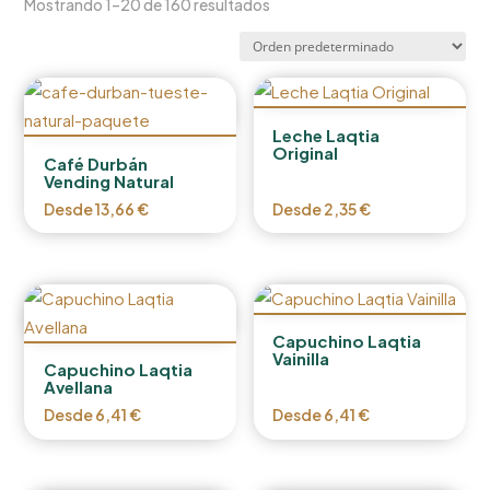
Mostrando 1–20 de 160 resultados
Leche Laqtia
Original
Café Durbán
Vending Natural
Desde
13,66
€
Desde
2,35
€
Capuchino Laqtia
Vainilla
Capuchino Laqtia
Avellana
Desde
6,41
€
Desde
6,41
€