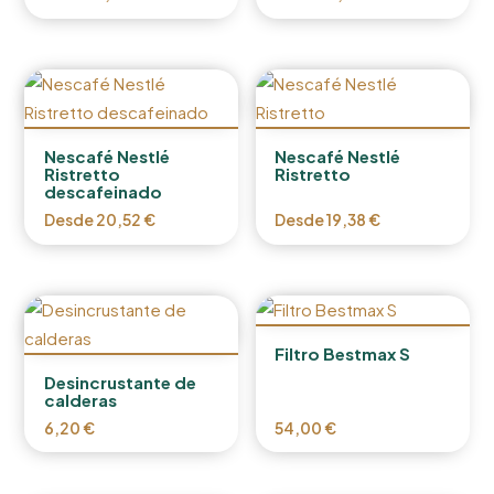
Nescafé Nestlé
Nescafé Nestlé
Ristretto
Ristretto
descafeinado
Desde
20,52
€
Desde
19,38
€
Filtro Bestmax S
Desincrustante de
calderas
6,20
€
54,00
€