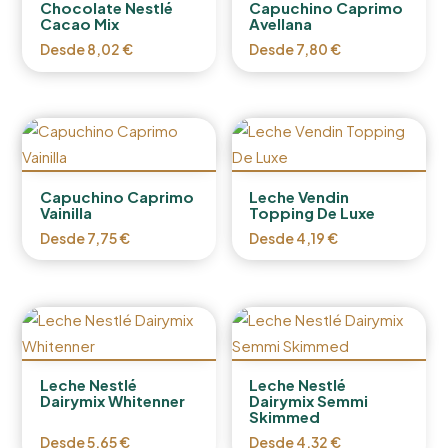
Chocolate Nestlé
Capuchino Caprimo
Cacao Mix
Avellana
Desde
8,02
€
Desde
7,80
€
Capuchino Caprimo
Leche Vendin
Vainilla
Topping De Luxe
Desde
7,75
€
Desde
4,19
€
Leche Nestlé
Leche Nestlé
Dairymix Whitenner
Dairymix Semmi
Skimmed
Desde
5,65
€
Desde
4,32
€