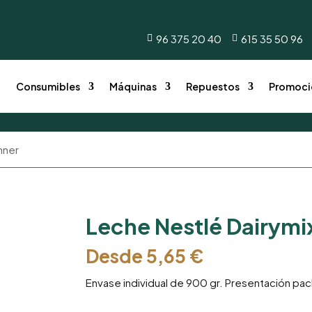
onsumibles
Máquinas
Repuestos
Promocione
96 375 20 40
615 35 50 96


o
Consumibles
Máquinas
Repuestos
Promoci
nner
Leche Nestlé Dairymi
Desde
5,65
€
Envase individual de 900 gr. Presentación pac