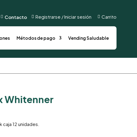
s
Métodos de pago
Vending Saludable
Registrarse / Iniciar sesión
Carrito
Contacto



ones
Métodos de pago
Vending Saludable
x Whitenner
k caja 12 unidades.