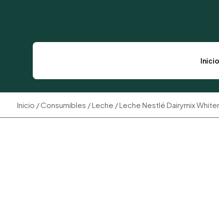
Inicio
C
Inici
Inicio
/
Consumibles
/
Leche
/ Leche Nestlé Dairymix White