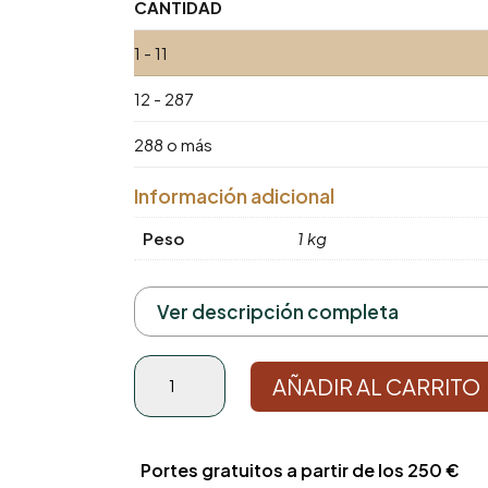
CANTIDAD
1 - 11
12 - 287
288 o más
Información adicional
Peso
1 kg
Ver descripción completa
Leche
AÑADIR AL CARRITO
Nestlé
Dairymix
Whitenner
cantidad
Portes gratuitos a partir de los 250 €