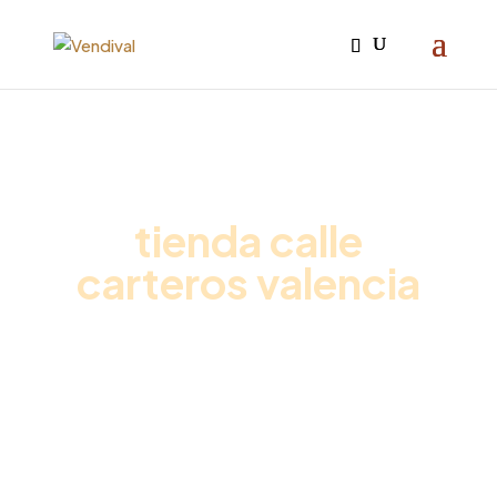
Iniciar sesión

tienda calle
carteros valencia
Inicio
/
Promociones vending
/ Pack Café Premium
Oficina + Leche