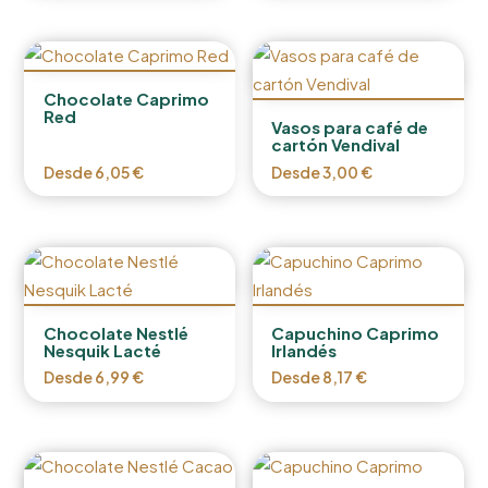
Chocolate Caprimo
Red
Vasos para café de
cartón Vendival
Desde
6,05
€
Desde
3,00
€
Chocolate Nestlé
Capuchino Caprimo
Nesquik Lacté
Irlandés
Desde
6,99
€
Desde
8,17
€