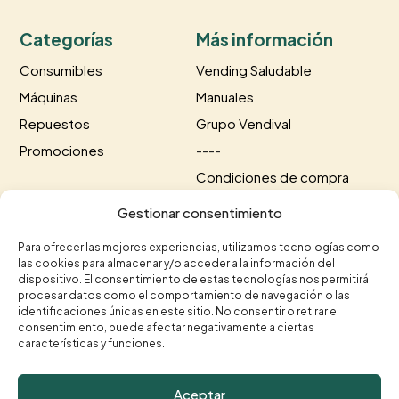
Categorías
Más información
Consumibles
Vending Saludable
Máquinas
Manuales
Repuestos
Grupo Vendival
Promociones
----
Condiciones de compra
Información de envío
Gestionar consentimiento
Información de pago
Para ofrecer las mejores experiencias, utilizamos tecnologías como
las cookies para almacenar y/o acceder a la información del
Contacto
dispositivo. El consentimiento de estas tecnologías nos permitirá
procesar datos como el comportamiento de navegación o las
+34 615 35 50 96
+34 963 75 20 40

identificaciones únicas en este sitio. No consentir o retirar el

consentimiento, puede afectar negativamente a ciertas
contacto@vendival.com

características y funciones.
Carrer Séquia de Mestalla, 16, 46210 Picanya, Valencia

Aceptar