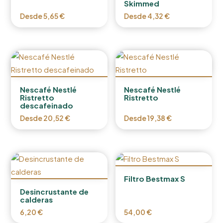
Skimmed
Desde
5,65
€
Desde
4,32
€
Nescafé Nestlé
Nescafé Nestlé
Ristretto
Ristretto
descafeinado
Desde
20,52
€
Desde
19,38
€
Filtro Bestmax S
Desincrustante de
calderas
6,20
€
54,00
€