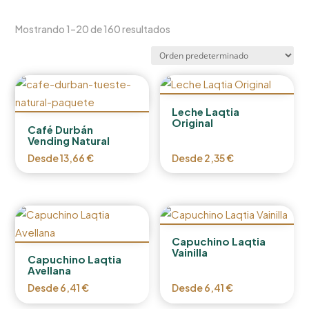
Mostrando 1–20 de 160 resultados
Leche Laqtia
Original
Café Durbán
Vending Natural
Desde
13,66
€
Desde
2,35
€
Capuchino Laqtia
Vainilla
Capuchino Laqtia
Avellana
Desde
6,41
€
Desde
6,41
€