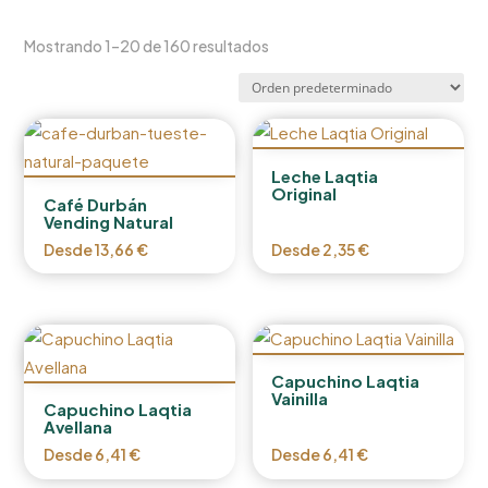
Mostrando 1–20 de 160 resultados
Leche Laqtia
Original
Café Durbán
Vending Natural
Desde
13,66
€
Desde
2,35
€
Capuchino Laqtia
Vainilla
Capuchino Laqtia
Avellana
Desde
6,41
€
Desde
6,41
€