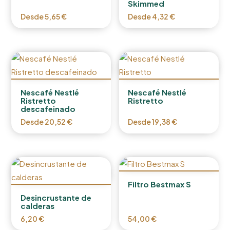
Skimmed
Desde
5,65
€
Desde
4,32
€
Nescafé Nestlé
Nescafé Nestlé
Ristretto
Ristretto
descafeinado
Desde
20,52
€
Desde
19,38
€
Filtro Bestmax S
Desincrustante de
calderas
6,20
€
54,00
€