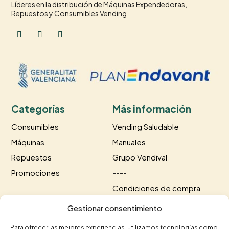
Líderes en la distribución de Máquinas Expendedoras,
Repuestos y Consumibles Vending
Categorías
Más información
Consumibles
Vending Saludable
Máquinas
Manuales
Repuestos
Grupo Vendival
Promociones
----
Condiciones de compra
Información de envío
Gestionar consentimiento
Información de pago
Para ofrecer las mejores experiencias, utilizamos tecnologías como