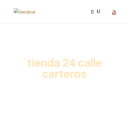
Iniciar sesión

tienda 24 calle
carteros
Inicio
/
Promociones vending
/ Pack Café Premium
Oficina + Leche