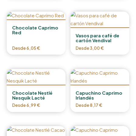
Chocolate Caprimo
Red
Vasos para café de
cartón Vendival
Desde
6,05
€
Desde
3,00
€
Chocolate Nestlé
Capuchino Caprimo
Nesquik Lacté
Irlandés
Desde
6,99
€
Desde
8,17
€