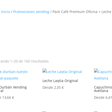
Inicio
/
Promociones vending
/ Pack Café Premium Oficina + Leche
ando 1–20 de 160 resultados
Leche Laqtia Original
 Durbán Vending
Capuchino
Desde
2,35
€
al
Avellana
de
13,66
€
Desde
6,4