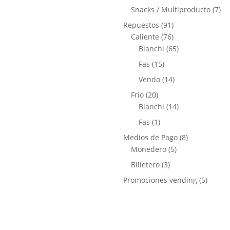
productos
7
Snacks / Multiproducto
7
pro
91
Repuestos
91
productos
76
Caliente
76
productos
65
Bianchi
65
productos
15
Fas
15
productos
14
Vendo
14
productos
20
Frio
20
productos
14
Bianchi
14
productos
1
Fas
1
producto
8
Medios de Pago
8
5
productos
Monedero
5
productos
3
Billetero
3
productos
5
Promociones vending
5
produc