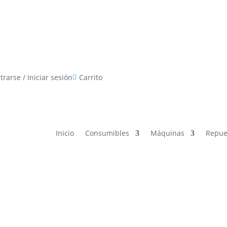
Consumibles
Máquinas
Repuestos
Promocion
trarse / Iniciar sesión
Carrito

Inicio
Consumibles
Máquinas
Repue