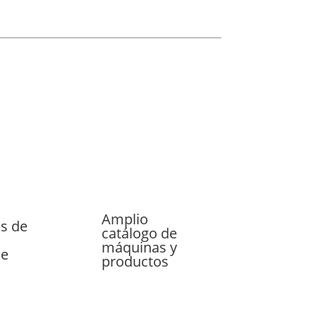
Amplio
s de
catálogo de
máquinas y
le
productos