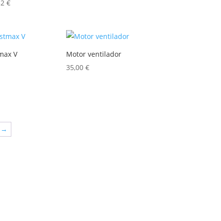
52
€
tmax V
Motor ventilador
35,00
€
→