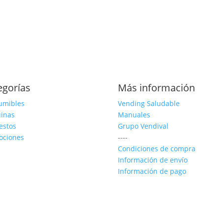
egorías
Más información
umibles
Vending Saludable
inas
Manuales
estos
Grupo Vendival
ociones
----
Condiciones de compra
Información de envío
Información de pago