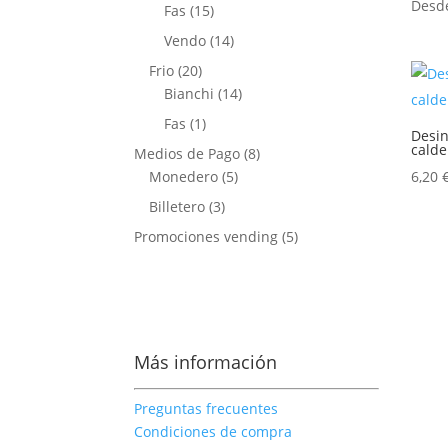
productos
Des
15
Fas
15
productos
14
Vendo
14
productos
20
Frio
20
productos
14
Bianchi
14
productos
1
Fas
1
Desin
producto
calde
8
Medios de Pago
8
5
productos
Monedero
5
6,20
productos
3
Billetero
3
productos
5
Promociones vending
5
productos
Más información
Preguntas frecuentes
Condiciones de compra