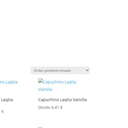
 Laqtia
Capuchino Laqtia Vainilla
Desde
6,41
€
1
€