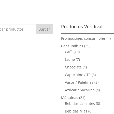
Productos Vendival
Buscar
4
Promociones consumibles
4
pr
35
Consumibles
35
10
productos
Café
10
productos
7
Leche
7
productos
4
Chocolate
4
productos
6
Capuchino / Té
6
productos
3
Vasos / Paletinas
3
producto
4
Azúcar / Sacarina
4
producto
21
Máquinas
21
productos
8
Bebidas calientes
8
product
6
Bebidas frías
6