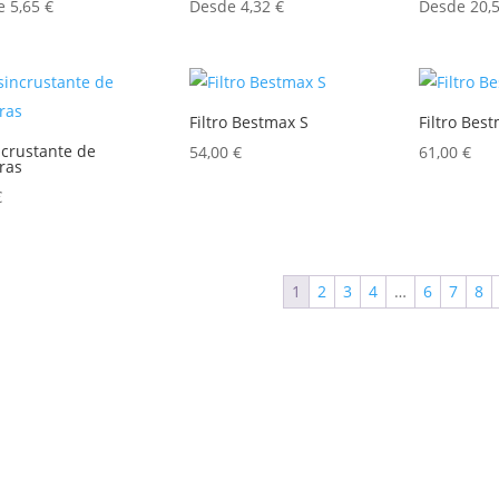
de
5,65
€
Desde
4,32
€
Desde
20,
Filtro Bestmax S
Filtro Bes
crustante de
54,00
€
61,00
€
ras
€
1
2
3
4
…
6
7
8