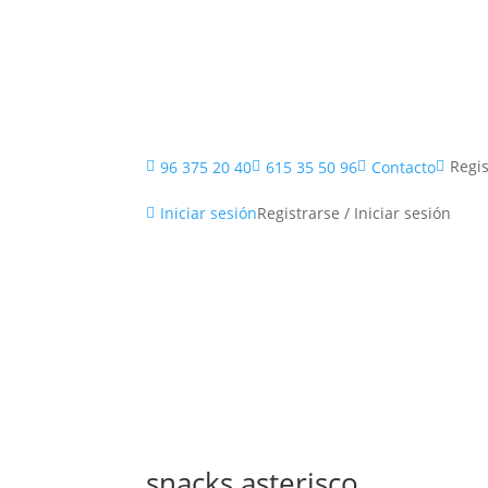
Inicio
Regis
96 375 20 40
615 35 50 96
Contacto




Registrarse / Iniciar sesión
Iniciar sesión

snacks asterisco