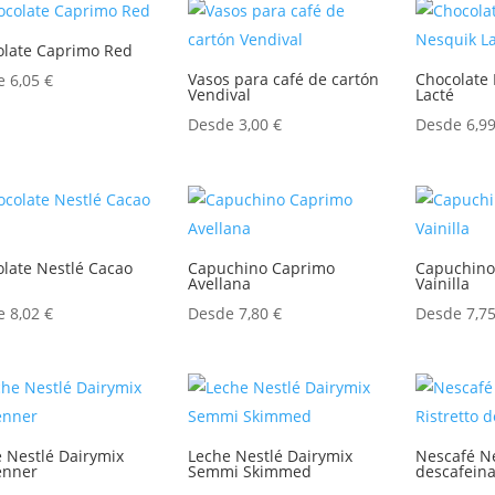
olate Caprimo Red
Vasos para café de cartón
Chocolate 
de
6,05
€
Vendival
Lacté
Desde
3,00
€
Desde
6,9
late Nestlé Cacao
Capuchino Caprimo
Capuchino
Avellana
Vainilla
de
8,02
€
Desde
7,80
€
Desde
7,7
 Nestlé Dairymix
Leche Nestlé Dairymix
Nescafé Ne
enner
Semmi Skimmed
descafein