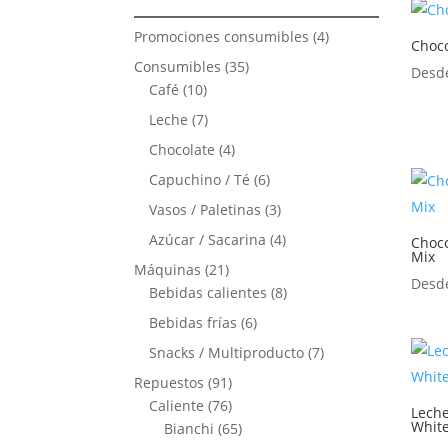
4
Promociones consumibles
4
Choc
productos
35
Consumibles
35
Des
10
productos
Café
10
productos
7
Leche
7
productos
4
Chocolate
4
productos
6
Capuchino / Té
6
productos
3
Vasos / Paletinas
3
productos
4
Azúcar / Sacarina
4
Choco
Mix
productos
21
Máquinas
21
Des
productos
8
Bebidas calientes
8
productos
6
Bebidas frías
6
productos
7
Snacks / Multiproducto
7
productos
91
Repuestos
91
productos
76
Caliente
76
Leche
Whit
productos
65
Bianchi
65