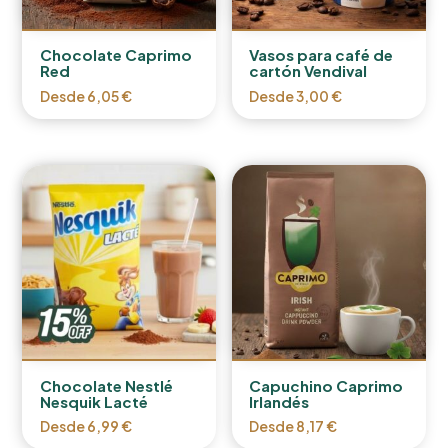
Chocolate Caprimo
Vasos para café de
Red
cartón Vendival
Desde
6,05
€
Desde
3,00
€
Chocolate Nestlé
Capuchino Caprimo
Nesquik Lacté
Irlandés
Desde
6,99
€
Desde
8,17
€