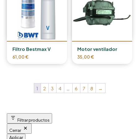
Filtro Bestmax V
Motor ventilador
61,00
€
35,00
€
1
2
3
4
…
6
7
8
→
Filtrar productos
Cerrar
Aplicar