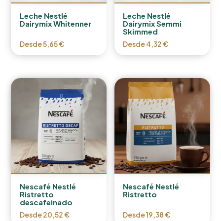
Leche Nestlé
Leche Nestlé
Dairymix Whitenner
Dairymix Semmi
Skimmed
Desde
5,65
€
Desde
4,32
€
Nescafé Nestlé
Nescafé Nestlé
Ristretto
Ristretto
descafeinado
Desde
20,52
€
Desde
19,38
€