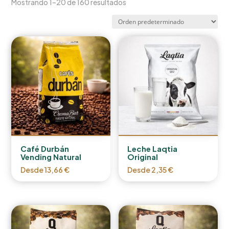
Mostrando 1–20 de 160 resultados
Café Durbán
Leche Laqtia
Vending Natural
Original
Desde
13,66
€
Desde
2,35
€