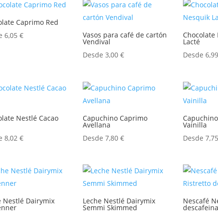
olate Caprimo Red
Vasos para café de cartón
Chocolate 
de
6,05
€
Vendival
Lacté
Desde
3,00
€
Desde
6,9
late Nestlé Cacao
Capuchino Caprimo
Capuchino
Avellana
Vainilla
de
8,02
€
Desde
7,80
€
Desde
7,7
 Nestlé Dairymix
Leche Nestlé Dairymix
Nescafé Ne
enner
Semmi Skimmed
descafein