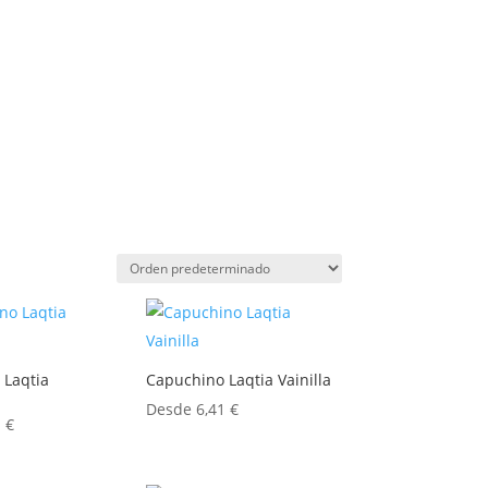
 Laqtia
Capuchino Laqtia Vainilla
Desde
6,41
€
1
€