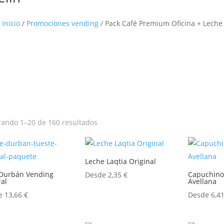
Inicio
/
Promociones vending
/ Pack Café Premium Oficina + Leche
ando 1–20 de 160 resultados
Leche Laqtia Original
 Durbán Vending
Capuchino
Desde
2,35
€
al
Avellana
de
13,66
€
Desde
6,4