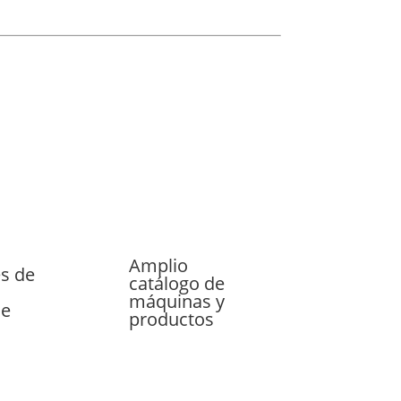
Amplio
s de
catálogo de
máquinas y
le
productos