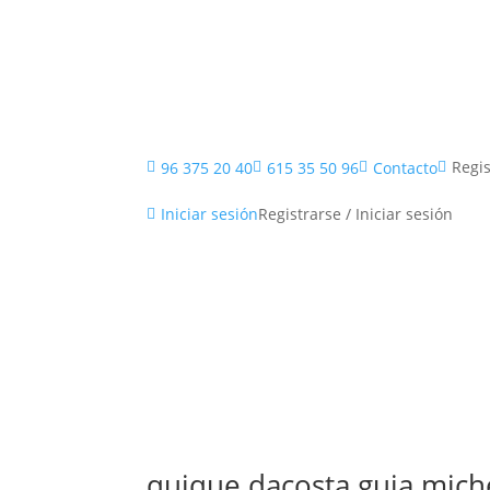
Inicio
Regis
96 375 20 40
615 35 50 96
Contacto




Registrarse / Iniciar sesión
Iniciar sesión

quique dacosta guia mich