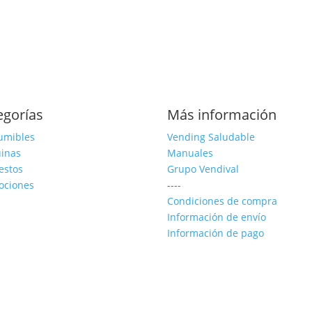
egorías
Más información
umibles
Vending Saludable
inas
Manuales
estos
Grupo Vendival
ociones
----
Condiciones de compra
Información de envío
Información de pago