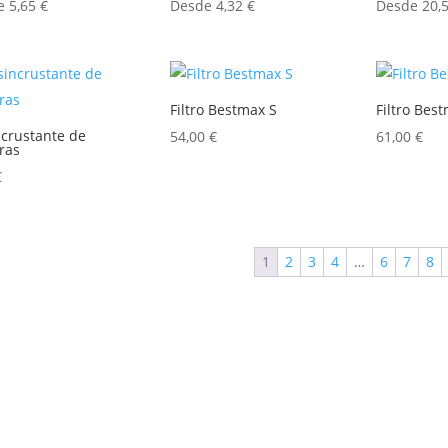
de
5,65
€
Desde
4,32
€
Desde
20,
Filtro Bestmax S
Filtro Bes
crustante de
54,00
€
61,00
€
ras
€
1
2
3
4
…
6
7
8