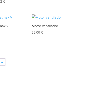
52
€
tmax V
Motor ventilador
35,00
€
→