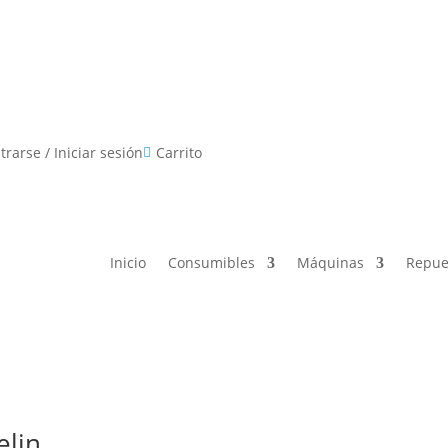
Consumibles
Máquinas
Repuestos
Promocion
trarse / Iniciar sesión
Carrito

Inicio
Consumibles
Máquinas
Repue
elin