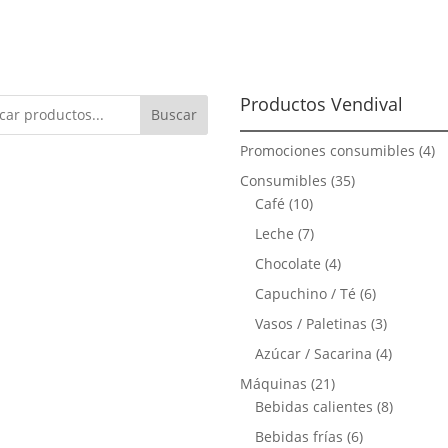
Productos Vendival
Buscar
4
Promociones consumibles
4
pr
35
Consumibles
35
10
productos
Café
10
productos
7
Leche
7
productos
4
Chocolate
4
productos
6
Capuchino / Té
6
productos
3
Vasos / Paletinas
3
producto
4
Azúcar / Sacarina
4
producto
21
Máquinas
21
productos
8
Bebidas calientes
8
product
6
Bebidas frías
6