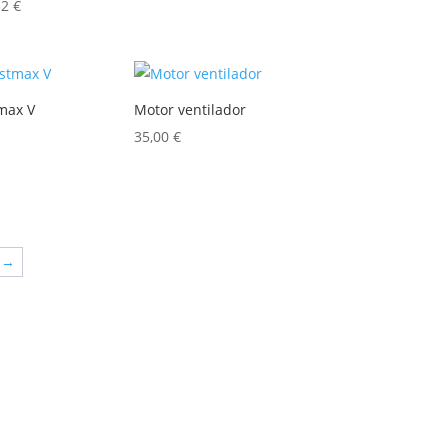
52
€
tmax V
Motor ventilador
35,00
€
→