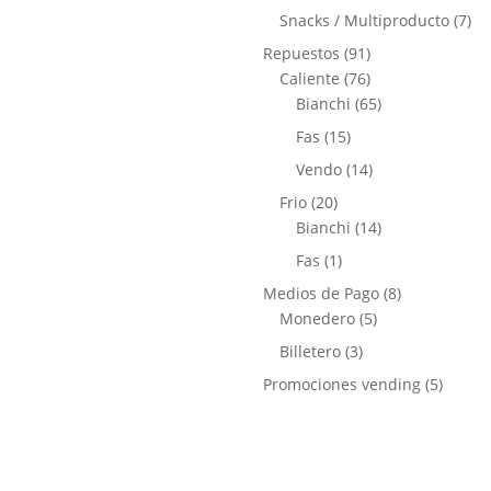
productos
7
Snacks / Multiproducto
7
pro
91
Repuestos
91
productos
76
Caliente
76
productos
65
Bianchi
65
productos
15
Fas
15
productos
14
Vendo
14
productos
20
Frio
20
productos
14
Bianchi
14
productos
1
Fas
1
producto
8
Medios de Pago
8
5
productos
Monedero
5
productos
3
Billetero
3
productos
5
Promociones vending
5
produc