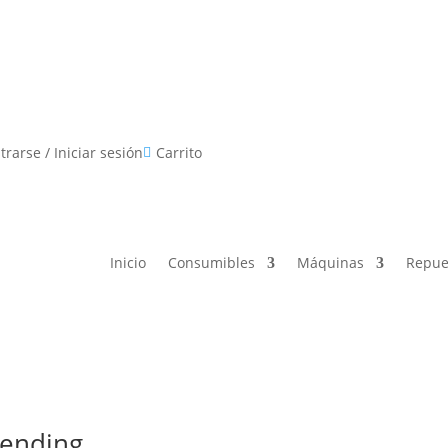
Consumibles
Máquinas
Repuestos
Promocion
trarse / Iniciar sesión
Carrito

Inicio
Consumibles
Máquinas
Repue
vending