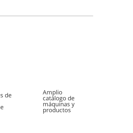
Amplio
s de
catálogo de
máquinas y
le
productos