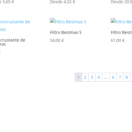
de
5,65
€
Desde
4,32
€
Desde
20,
Filtro Bestmax S
Filtro Bes
crustante de
54,00
€
61,00
€
ras
€
1
2
3
4
…
6
7
8