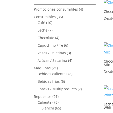
4
Promociones consumibles
4
Choc
productos
35
Consumibles
35
Des
10
productos
Café
10
productos
7
Leche
7
productos
4
Chocolate
4
productos
6
Capuchino / Té
6
productos
3
Vasos / Paletinas
3
productos
4
Azúcar / Sacarina
4
Choco
Mix
productos
21
Máquinas
21
Des
productos
8
Bebidas calientes
8
productos
6
Bebidas frías
6
productos
7
Snacks / Multiproducto
7
productos
91
Repuestos
91
productos
76
Caliente
76
Leche
Whit
productos
65
Bianchi
65