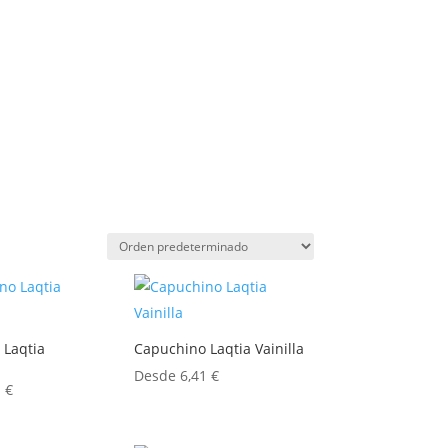
 Laqtia
Capuchino Laqtia Vainilla
Desde
6,41
€
1
€