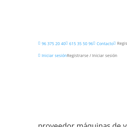
Inicio
Regis
96 375 20 40
615 35 50 96
Contacto




Registrarse / Iniciar sesión
Iniciar sesión

proveedor máquinas de 