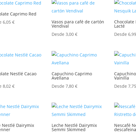
olate Caprimo Red
Vasos para café de cartón
Chocolate 
de
6,05
€
Vendival
Lacté
Desde
3,00
€
Desde
6,9
late Nestlé Cacao
Capuchino Caprimo
Capuchino
Avellana
Vainilla
de
8,02
€
Desde
7,80
€
Desde
7,7
 Nestlé Dairymix
Leche Nestlé Dairymix
Nescafé Ne
enner
Semmi Skimmed
descafein