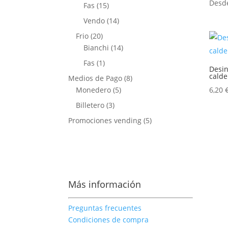
productos
Des
15
Fas
15
productos
14
Vendo
14
productos
20
Frio
20
productos
14
Bianchi
14
productos
1
Fas
1
Desin
producto
calde
8
Medios de Pago
8
5
productos
Monedero
5
6,20
productos
3
Billetero
3
productos
5
Promociones vending
5
productos
Más información
Preguntas frecuentes
Condiciones de compra