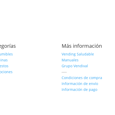
egorías
Más información
umibles
Vending Saludable
inas
Manuales
estos
Grupo Vendival
ociones
----
Condiciones de compra
Información de envío
Información de pago