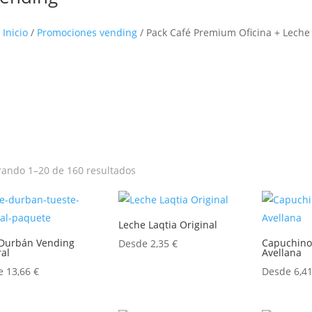
Inicio
/
Promociones vending
/ Pack Café Premium Oficina + Leche
ando 1–20 de 160 resultados
Leche Laqtia Original
 Durbán Vending
Capuchino
Desde
2,35
€
al
Avellana
de
13,66
€
Desde
6,4