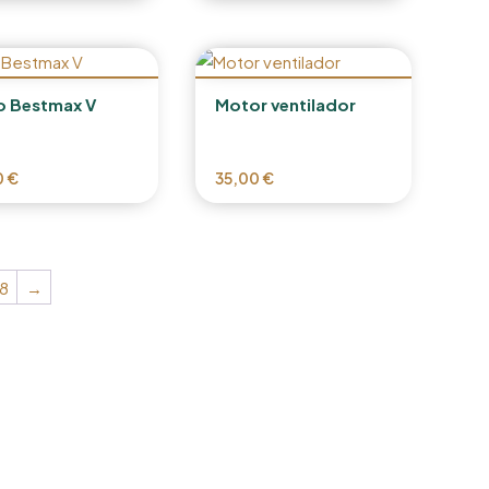
ro Bestmax V
Motor ventilador
0
€
35,00
€
8
→