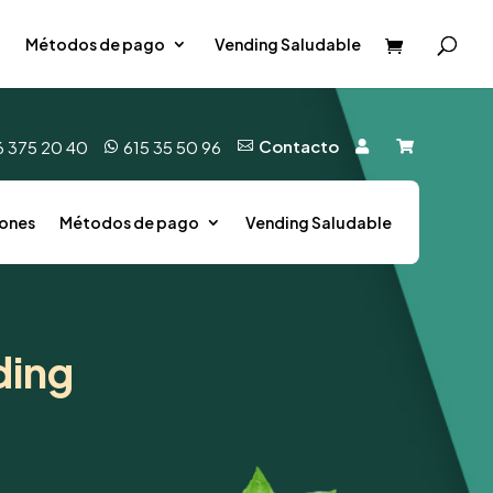
Métodos de pago
Vending Saludable
Contacto
6 375 20 40
615 35 50 96




ones
Métodos de pago
Vending Saludable
ding