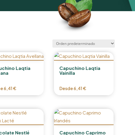
chino Laqtia
Capuchino Laqtia
lana
Vainilla
de
6,41
€
Desde
6,41
€
olate Nestlé
Capuchino Caprimo