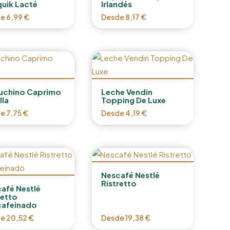
uik Lacté
Irlandés
de
6,99
€
Desde
8,17
€
uchino Caprimo
Leche Vendin
lla
Topping De Luxe
de
7,75
€
Desde
4,19
€
Nescafé Nestlé
Ristretto
afé Nestlé
retto
cafeinado
de
20,52
€
Desde
19,38
€