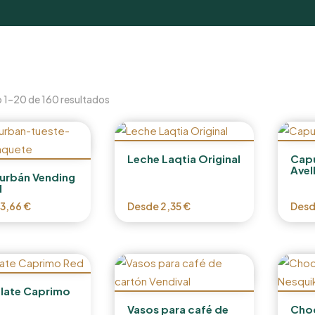
 1–20 de 160 resultados
Leche Laqtia Original
Capu
Avel
urbán Vending
l
13,66
€
Desde
2,35
€
Des
late Caprimo
Vasos para café de
Choc