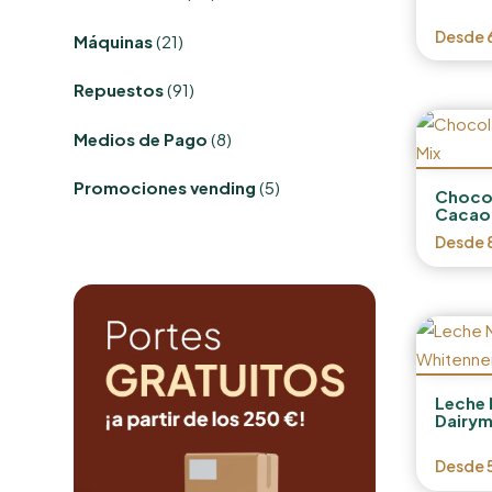
productos
21
Desde
Máquinas
21
productos
91
Repuestos
91
productos
8
Medios de Pago
8
productos
5
Promociones vending
5
Chocol
productos
Cacao
Desde
Leche 
Dairym
Desde