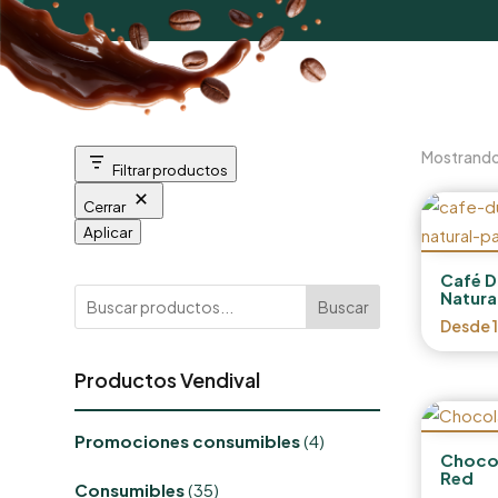
Mostrando
Filtrar productos
Cerrar
Aplicar
Café D
Natura
Buscar
Desde
Productos Vendival
4
Promociones consumibles
4
productos
Choco
Red
35
Consumibles
35