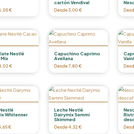
cartón Vendival
Nesq
6,05
€
Desde
3,00
€
Des
ate Nestlé
Capuchino Caprimo
Cap
 Mix
Avellana
Vaini
8,02
€
Desde
7,80
€
Des
Nestlé
Leche Nestlé
Nesc
ix Whitenner
Dairymix Semmi
Rist
Skimmed
des
5,65
€
Desde
4,32
€
Des