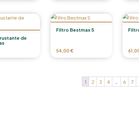
Filtro Bestmax S
Filt
rustante de
as
54,00
€
61,0
1
2
3
4
…
6
7