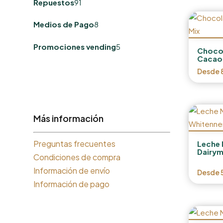
Repuestos
91
productos
8
Medios de Pago
8
productos
5
Promociones vending
5
Chocol
productos
Cacao
Desde
Más información
Preguntas frecuentes
Leche 
Dairym
Condiciones de compra
Información de envío
Desde
Información de pago