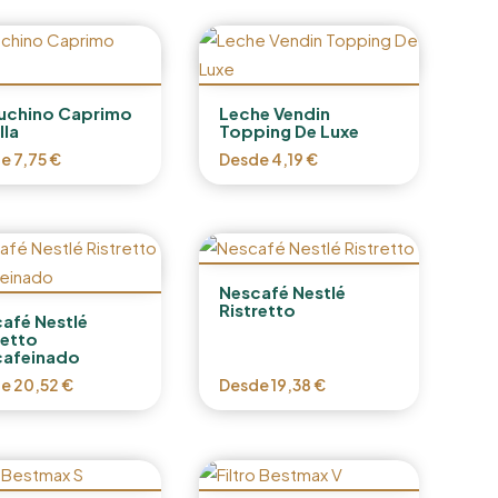
uchino Caprimo
Leche Vendin
lla
Topping De Luxe
de
7,75
€
Desde
4,19
€
Nescafé Nestlé
Ristretto
afé Nestlé
retto
cafeinado
de
20,52
€
Desde
19,38
€