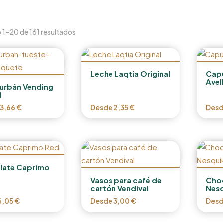
1–20 de 161 resultados
Leche Laqtia Original
Capu
Avel
urbán Vending
l
13,66
€
Desde
2,35
€
Des
late Caprimo
Vasos para café de
Choc
cartón Vendival
Nesq
6,05
€
Desde
3,00
€
Des