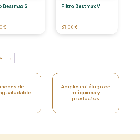
ro Bestmax S
Filtro Bestmax V
00
€
61,00
€
9
→
ciones de
Amplio catálogo de
ng saludable
máquinas y
productos