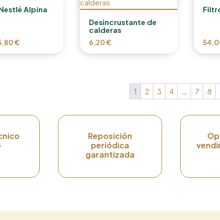
Nestlé Alpina
Filt
Desincrustante de
calderas
5,80
€
6,20
€
54,
1
2
3
4
…
7
8
cnico
Reposición
Op
o
periódica
vendi
garantizada