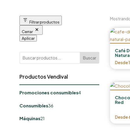
Mostrando 
Filtrar productos
Cerrar
Aplicar
Café D
Natura
Buscar
Desde
Productos Vendival
4
Promociones consumibles
4
productos
Choco
Red
36
Consumibles
36
productos
21
Desde
Máquinas
21
productos
91