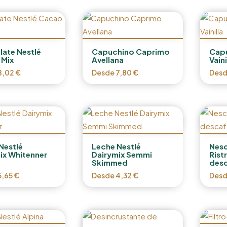
ate Nestlé
Capuchino Caprimo
Cap
 Mix
Avellana
Vaini
8,02
€
Desde
7,80
€
Des
Nestlé
Leche Nestlé
Nesc
ix Whitenner
Dairymix Semmi
Rist
Skimmed
des
5,65
€
Desde
4,32
€
Des