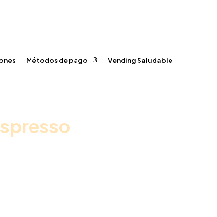
s
Métodos de pago
Vending Saludable
Registrarse / Iniciar sesión
Carrito
Contacto



ones
Métodos de pago
Vending Saludable
espresso