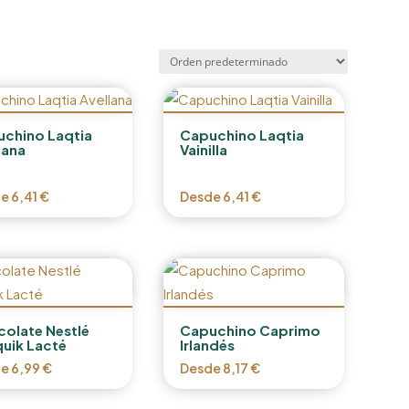
chino Laqtia
Capuchino Laqtia
lana
Vainilla
de
6,41
€
Desde
6,41
€
olate Nestlé
Capuchino Caprimo
uik Lacté
Irlandés
de
6,99
€
Desde
8,17
€