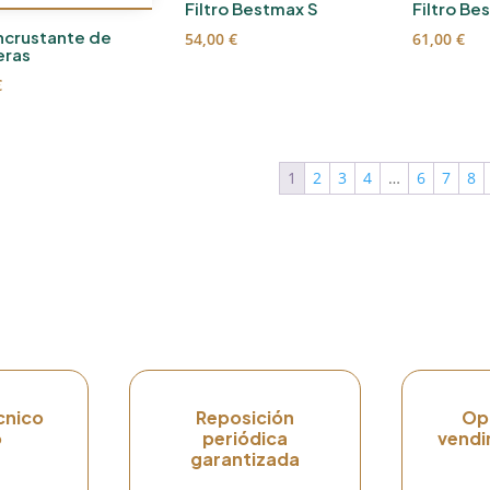
Filtro Bestmax S
Filtro Be
ncrustante de
54,00
€
61,00
€
eras
€
1
2
3
4
…
6
7
8
cnico
Reposición
Op
o
periódica
vendi
garantizada