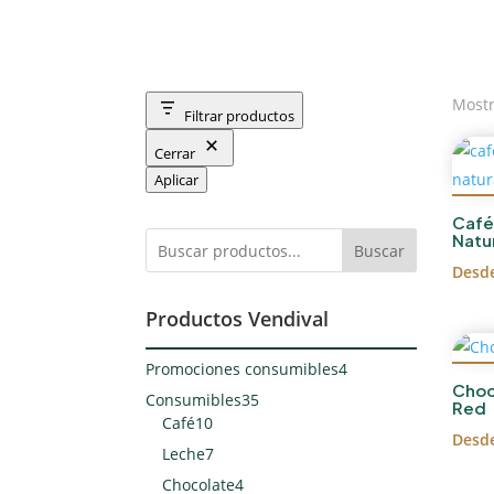
Mostr
Filtrar productos
Cerrar
Aplicar
Café
Natu
Buscar
Desd
Productos Vendival
4
Promociones consumibles
4
Choc
productos
35
Consumibles
35
Red
10
productos
Café
10
Desd
productos
7
Leche
7
productos
4
Chocolate
4