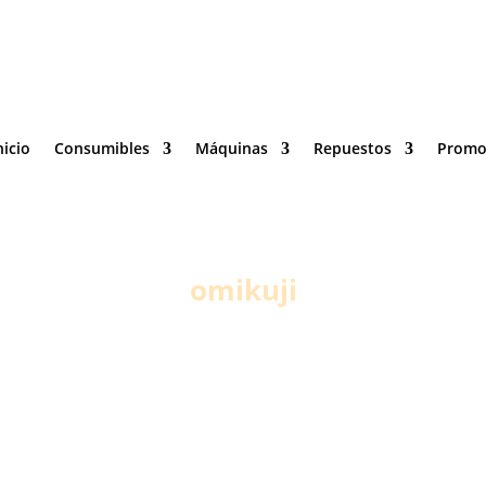
Consumibles
Máquinas
Repuestos
Promocion
96 375 20 40
615 35 50 9


nicio
Consumibles
Máquinas
Repuestos
Promo
omikuji
Inicio
/
Promociones vending
/ Pack Café Premium Oficina + Leche