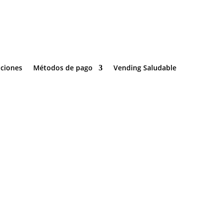
es
Métodos de pago
Vending Saludable
Registrarse / Iniciar sesión
Carrito
6
Contacto



ciones
Métodos de pago
Vending Saludable