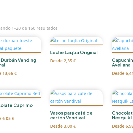
ando 1–20 de 160 resultados
Leche Laqtia Original
 Durbán Vending
Capuchin
Desde
2,35
€
ral
Avellana
e
13,66
€
Desde
6,4
olate Caprimo
Vasos para café de
Chocolat
cartón Vendival
Nesquik 
e
6,05
€
Desde
3,00
€
Desde
6,9