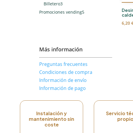
productos
3
Billetero
3
productos
Desi
5
Promociones vending
5
cald
productos
6,20
Más información
Preguntas frecuentes
Condiciones de compra
Información de envío
Información de pago
Instalación y
Servicio té
mantenimiento sin
propi
coste