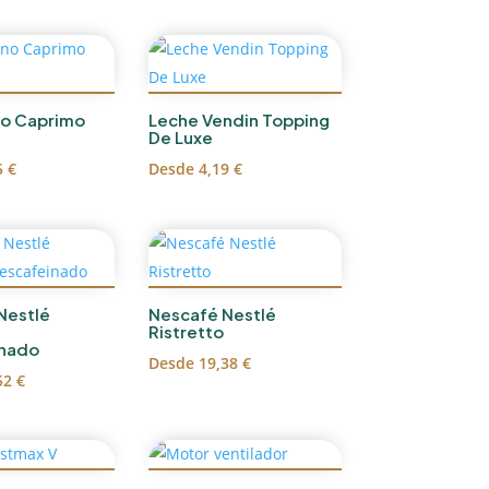
o Caprimo
Leche Vendin Topping
De Luxe
5
€
Desde
4,19
€
Nestlé
Nescafé Nestlé
Ristretto
nado
Desde
19,38
€
52
€