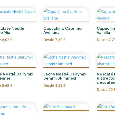
olate Nestlé
Capuchino Caprimo
Capuchin
o Mix
Avellana
Vainilla
e
8,02
€
Desde
7,80
€
Desde
7,7
e Nestlé Dairymix
Leche Nestlé Dairymix
Nescafé 
enner
Semmi Skimmed
Ristretto
descafei
e
5,65
€
Desde
4,32
€
Desde
20,