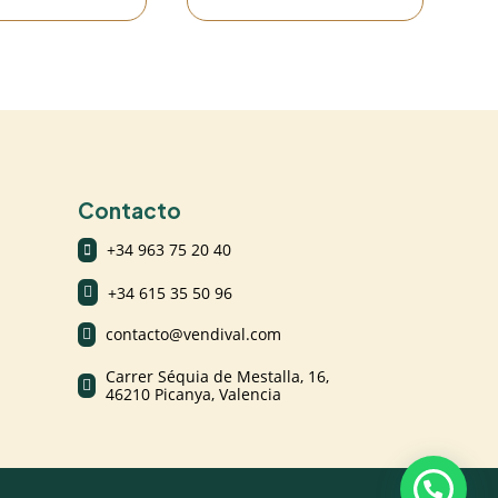
Contacto
+34 963 75 20 40

+34 615 35 50 96

contacto@vendival.com

Carrer Séquia de Mestalla, 16,

46210 Picanya, Valencia