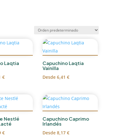
o Laqtia
Capuchino Laqtia
Vainilla
1
€
Desde
6,41
€
e Nestlé
Capuchino Caprimo
Lacté
Irlandés
9
€
Desde
8,17
€