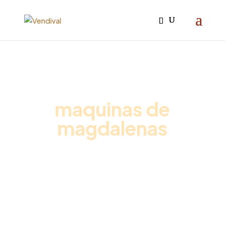
Iniciar sesión

maquinas de
magdalenas
Inicio
/
Promociones vending
/ Pack Café Premium
Oficina + Leche