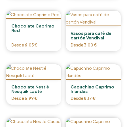
Chocolate Caprimo
Red
Vasos para café de
cartón Vendival
Desde
6,05
€
Desde
3,00
€
Chocolate Nestlé
Capuchino Caprimo
Nesquik Lacté
Irlandés
Desde
6,99
€
Desde
8,17
€