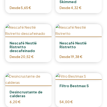
Skimmed
Desde
5,65
€
Desde
4,32
€
Nescafé Nestlé
Nescafé Nestlé
Ristretto
Ristretto
descafeinado
Desde
20,52
€
Desde
19,38
€
Filtro Bestmax S
Desincrustante de
calderas
6,20
€
54,00
€