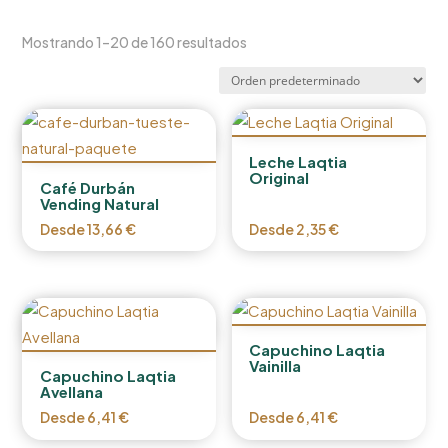
Mostrando 1–20 de 160 resultados
Leche Laqtia
Original
Café Durbán
Vending Natural
Desde
13,66
€
Desde
2,35
€
Capuchino Laqtia
Vainilla
Capuchino Laqtia
Avellana
Desde
6,41
€
Desde
6,41
€