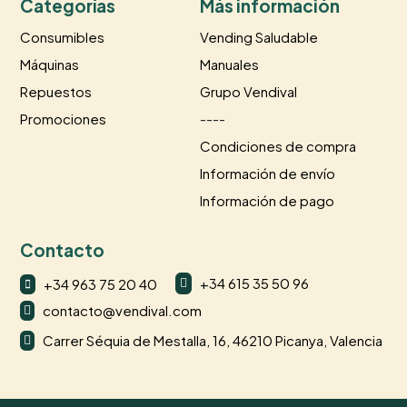
Categorías
Más información
Consumibles
Vending Saludable
Máquinas
Manuales
Repuestos
Grupo Vendival
Promociones
----
Condiciones de compra
Información de envío
Información de pago
Contacto
+34 615 35 50 96
+34 963 75 20 40


contacto@vendival.com

Carrer Séquia de Mestalla, 16, 46210 Picanya, Valencia
