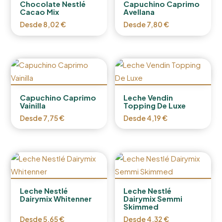
Chocolate Nestlé
Capuchino Caprimo
Cacao Mix
Avellana
Desde
8,02
€
Desde
7,80
€
Capuchino Caprimo
Leche Vendin
Vainilla
Topping De Luxe
Desde
7,75
€
Desde
4,19
€
Leche Nestlé
Leche Nestlé
Dairymix Whitenner
Dairymix Semmi
Skimmed
Desde
5,65
€
Desde
4,32
€