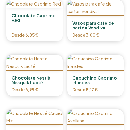
Chocolate Caprimo
Red
Vasos para café de
cartón Vendival
Desde
6,05
€
Desde
3,00
€
Chocolate Nestlé
Capuchino Caprimo
Nesquik Lacté
Irlandés
Desde
6,99
€
Desde
8,17
€