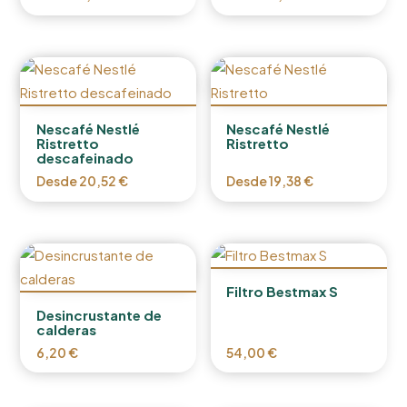
Nescafé Nestlé
Nescafé Nestlé
Ristretto
Ristretto
descafeinado
Desde
20,52
€
Desde
19,38
€
Filtro Bestmax S
Desincrustante de
calderas
6,20
€
54,00
€