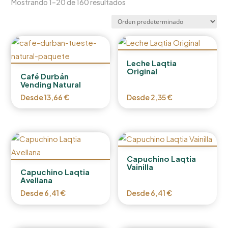
Mostrando 1–20 de 160 resultados
Leche Laqtia
Original
Café Durbán
Vending Natural
Desde
13,66
€
Desde
2,35
€
Capuchino Laqtia
Vainilla
Capuchino Laqtia
Avellana
Desde
6,41
€
Desde
6,41
€