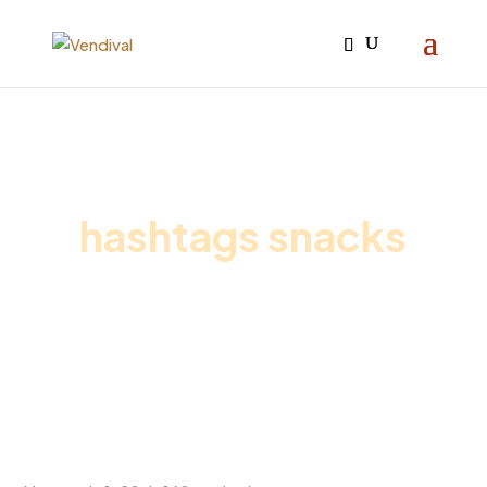
Iniciar sesión

hashtags snacks
Inicio
/
Promociones vending
/ Pack Café Premium
Oficina + Leche