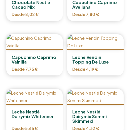
Chocolate Nestlé
Capuchino Caprimo
Cacao Mix
Avellana
Desde
8,02
€
Desde
7,80
€
Capuchino Caprimo
Leche Vendin
Vainilla
Topping De Luxe
Desde
7,75
€
Desde
4,19
€
Leche Nestlé
Leche Nestlé
Dairymix Whitenner
Dairymix Semmi
Skimmed
Desde
5,65
€
Desde
4,32
€