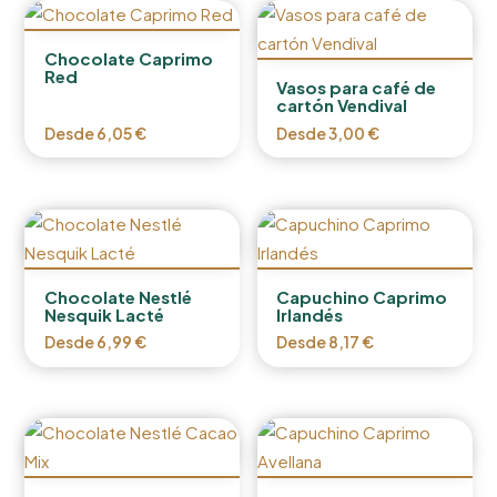
Chocolate Caprimo
Red
Vasos para café de
cartón Vendival
Desde
6,05
€
Desde
3,00
€
Chocolate Nestlé
Capuchino Caprimo
Nesquik Lacté
Irlandés
Desde
6,99
€
Desde
8,17
€