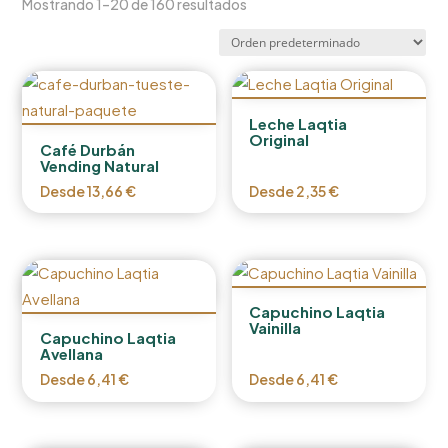
Mostrando 1–20 de 160 resultados
Leche Laqtia
Original
Café Durbán
Vending Natural
Desde
13,66
€
Desde
2,35
€
Capuchino Laqtia
Vainilla
Capuchino Laqtia
Avellana
Desde
6,41
€
Desde
6,41
€