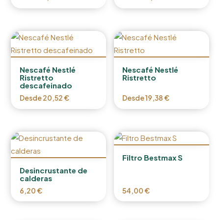
Nescafé Nestlé
Nescafé Nestlé
Ristretto
Ristretto
descafeinado
Desde
20,52
€
Desde
19,38
€
Filtro Bestmax S
Desincrustante de
calderas
6,20
€
54,00
€