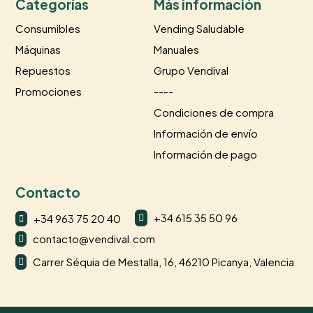
Categorías
Más información
Consumibles
Vending Saludable
Máquinas
Manuales
Repuestos
Grupo Vendival
Promociones
----
Condiciones de compra
Información de envío
Información de pago
Contacto
+34 615 35 50 96
+34 963 75 20 40


contacto@vendival.com

Carrer Séquia de Mestalla, 16, 46210 Picanya, Valencia
