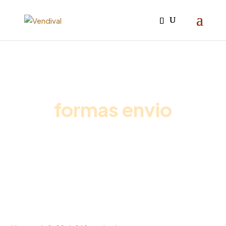
Iniciar sesión

formas envio
Inicio
/
Promociones vending
/ Pack Café Premium
Oficina + Leche