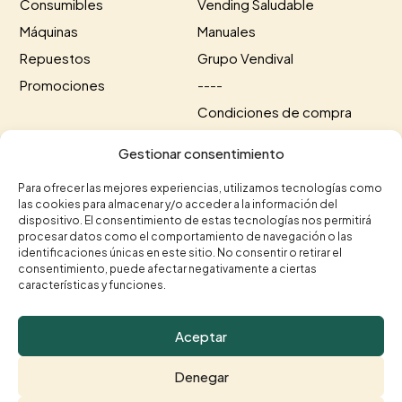
Consumibles
Vending Saludable
Máquinas
Manuales
Repuestos
Grupo Vendival
Promociones
----
Condiciones de compra
Información de envío
Gestionar consentimiento
Información de pago
Para ofrecer las mejores experiencias, utilizamos tecnologías como
las cookies para almacenar y/o acceder a la información del
Contacto
dispositivo. El consentimiento de estas tecnologías nos permitirá
procesar datos como el comportamiento de navegación o las
+34 615 35 50 96
+34 963 75 20 40


identificaciones únicas en este sitio. No consentir o retirar el
consentimiento, puede afectar negativamente a ciertas
contacto@vendival.com

características y funciones.
Carrer Séquia de Mestalla, 16, 46210 Picanya,

Valencia
Aceptar
Denegar