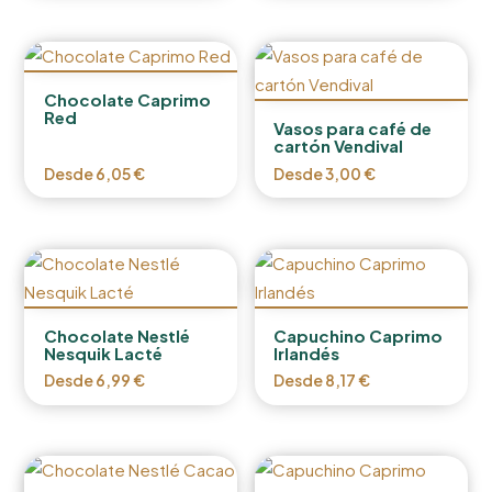
Chocolate Caprimo
Red
Vasos para café de
cartón Vendival
Desde
6,05
€
Desde
3,00
€
Chocolate Nestlé
Capuchino Caprimo
Nesquik Lacté
Irlandés
Desde
6,99
€
Desde
8,17
€