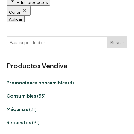
Filtrar productos
Cerrar
Aplicar
Buscar
Productos Vendival
4
Promociones consumibles
4
productos
35
Consumibles
35
productos
21
Máquinas
21
productos
91
Repuestos
91
productos
8