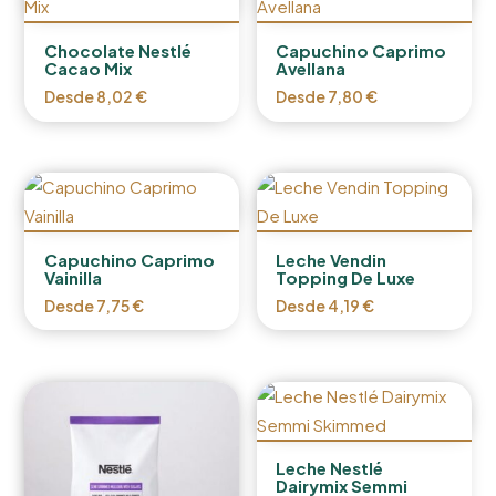
Chocolate Nestlé
Capuchino Caprimo
Cacao Mix
Avellana
Desde
8,02
€
Desde
7,80
€
Capuchino Caprimo
Leche Vendin
Vainilla
Topping De Luxe
Desde
7,75
€
Desde
4,19
€
Leche Nestlé
Dairymix Semmi