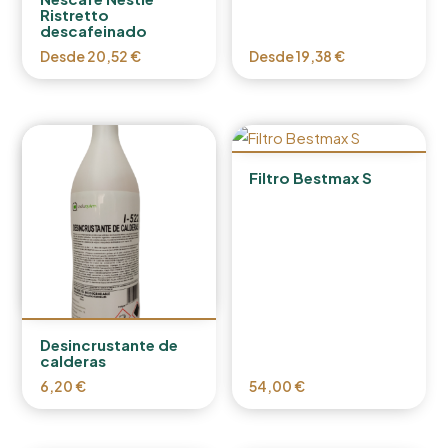
Ristretto
descafeinado
Desde
20,52
€
Desde
19,38
€
Filtro Bestmax S
Desincrustante de
calderas
6,20
€
54,00
€