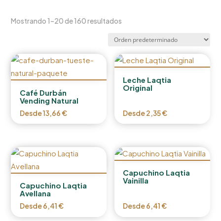
Mostrando 1–20 de 160 resultados
Leche Laqtia
Original
Café Durbán
Vending Natural
Desde
13,66
€
Desde
2,35
€
Capuchino Laqtia
Vainilla
Capuchino Laqtia
Avellana
Desde
6,41
€
Desde
6,41
€