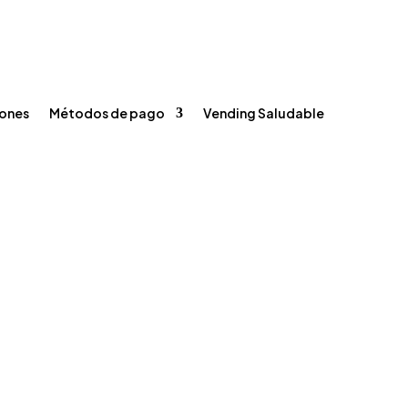
s
Métodos de pago
Vending Saludable
Registrarse / Iniciar sesión
Carrito
Contacto



ones
Métodos de pago
Vending Saludable