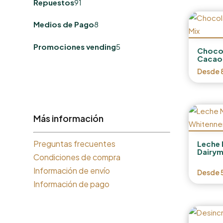
Repuestos
91
productos
8
Medios de Pago
8
productos
5
Promociones vending
5
Chocol
productos
Cacao
Desde
Más información
Preguntas frecuentes
Leche 
Dairym
Condiciones de compra
Información de envío
Desde
Información de pago