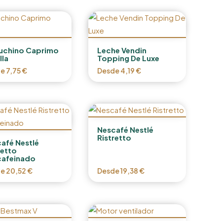
uchino Caprimo
Leche Vendin
lla
Topping De Luxe
de
7,75
€
Desde
4,19
€
Nescafé Nestlé
Ristretto
afé Nestlé
retto
cafeinado
de
20,52
€
Desde
19,38
€