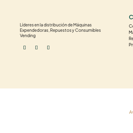
C
Líderes en la distribución de Máquinas
C
Expendedoras, Repuestos y Consumibles
M
Vending
R
P
© Vendival 2026 |
A