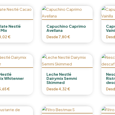
ate Nestlé
Capuchino Caprimo
Cap
 Mix
Avellana
Vaini
8,02
€
Desde
7,80
€
Des
Nestlé
Leche Nestlé
Nesc
ix Whitenner
Dairymix Semmi
Rist
Skimmed
des
5,65
€
Desde
4,32
€
Des