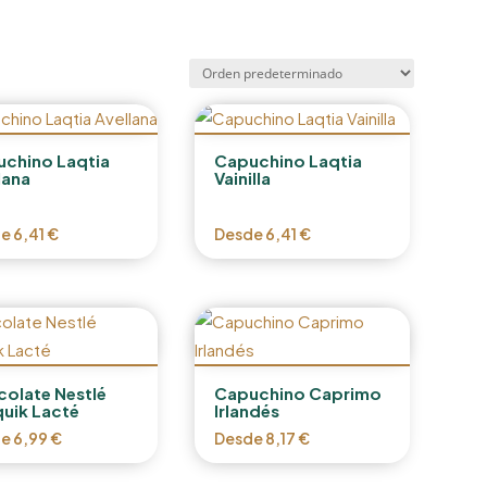
chino Laqtia
Capuchino Laqtia
lana
Vainilla
de
6,41
€
Desde
6,41
€
olate Nestlé
Capuchino Caprimo
uik Lacté
Irlandés
de
6,99
€
Desde
8,17
€