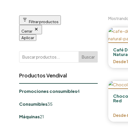
Mostrando
Filtrar productos
Cerrar
Aplicar
Café D
Natura
Buscar
Desde
Productos Vendival
4
Promociones consumibles
4
productos
Choco
Red
35
Consumibles
35
productos
21
Desde
Máquinas
21
productos
91