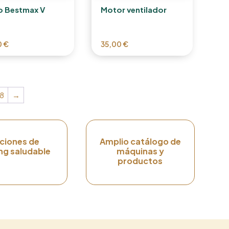
ro Bestmax V
Motor ventilador
0
€
35,00
€
8
→
ciones de
Amplio catálogo de
ng saludable
máquinas y
productos