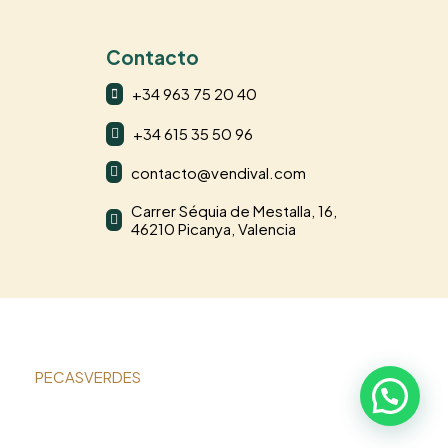
Contacto
+34 963 75 20 40

+34 615 35 50 96

contacto@vendival.com

Carrer Séquia de Mestalla, 16,

46210 Picanya, Valencia
o por
PECASVERDES