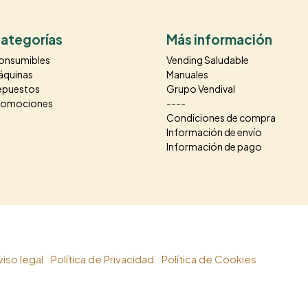
ategorías
Más información
onsumibles
Vending Saludable
áquinas
Manuales
epuestos
Grupo Vendival
romociones
----
Condiciones de compra
Información de envío
Información de pago
viso legal
|
Política de Privacidad
|
Política de Cookies
| Diseñad