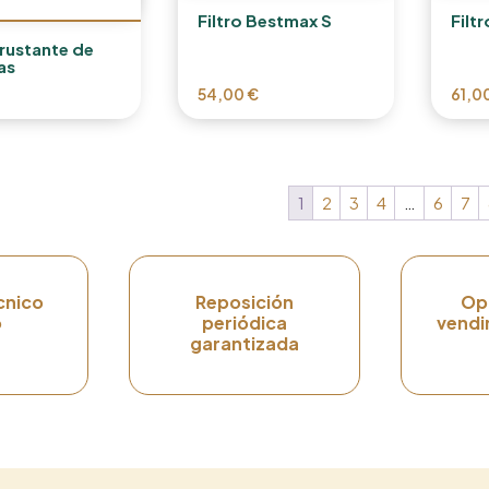
Filtro Bestmax S
Filt
rustante de
as
54,00
€
61,0
1
2
3
4
…
6
7
cnico
Reposición
Op
o
periódica
vendi
garantizada