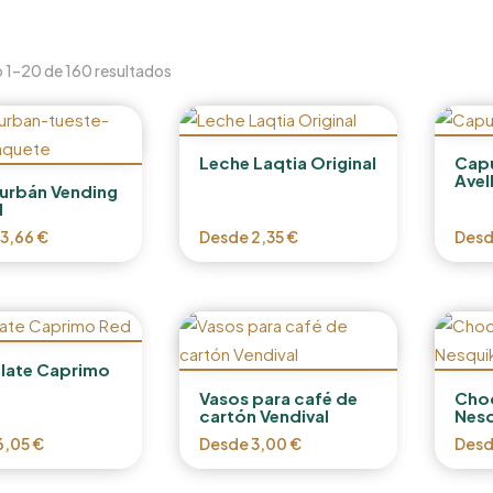
 1–20 de 160 resultados
Leche Laqtia Original
Capu
Avel
urbán Vending
l
13,66
€
Desde
2,35
€
Des
late Caprimo
Vasos para café de
Choc
cartón Vendival
Nesq
6,05
€
Desde
3,00
€
Des