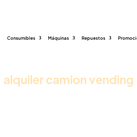
onsumibles
Máquinas
Repuestos
Promocione
96 375 20 40
615 35 50 96


o
Consumibles
Máquinas
Repuestos
Promoci
alquiler camion vending
Inicio
/
Promociones vending
/ Pack Café Premium Oficina + Leche