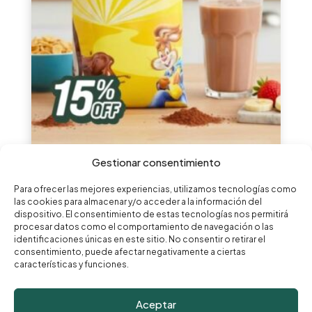
Gestionar consentimiento
Chocolate Nestlé Nesquik Lacté
Desde
6,99
€
Para ofrecer las mejores experiencias, utilizamos tecnologías como
las cookies para almacenar y/o acceder a la información del
dispositivo. El consentimiento de estas tecnologías nos permitirá
procesar datos como el comportamiento de navegación o las
identificaciones únicas en este sitio. No consentir o retirar el
consentimiento, puede afectar negativamente a ciertas
características y funciones.
Aceptar
© Vendival 2026 |
Aviso legal
|
Política de