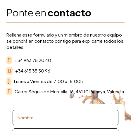
Ponte en
contacto
Rellena este formulario y un miembro de nuestro equipo
se pondrá en contacto contigo para explicarte todos los
detalles.

+34 963 75 20 40

+34 615 35 50 96
}
Lunes a Viernes de 7:00 a 15:00h

Carrer Séquia de Mestalla, 16, 46210 Picanya, Valencia