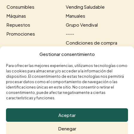
Consumibles
Vending Saludable
Máquinas
Manuales
Repuestos
Grupo Vendival
Promociones
----
Condiciones de compra
Información de envío
Gestionar consentimiento
Información de pago
Para ofrecer las mejores experiencias, utilizamos tecnologías como
las cookies para almacenar y/o acceder a la información del
Contacto
dispositivo. El consentimiento de estas tecnologías nos permitirá
procesar datos como el comportamiento de navegación o las
+34 615 35 50 96
identificaciones únicas en este sitio. No consentir o retirar el
+34 963 75 20 40


consentimiento, puede afectar negativamente a ciertas
contacto@vendival.com

características y funciones.
Carrer Séquia de Mestalla, 16, 46210 Picanya, Valencia

Aceptar
Denegar