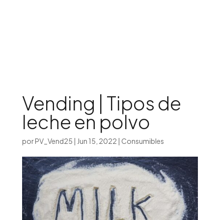
Iniciar sesión

Vending | Tipos de
leche en polvo
por
PV_Vend25
|
Jun 15, 2022
|
Consumibles