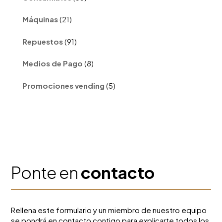
productos
21
Máquinas
21
productos
91
Repuestos
91
productos
8
Medios de Pago
8
productos
5
Promociones vending
5
productos
Ponte en
contacto
Rellena este formulario y un miembro de nuestro equipo
se pondrá en contacto contigo para explicarte todos los