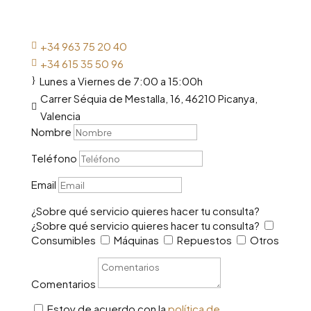
Rellena este formulario y un miembro de nuestro
equipo se pondrá en contacto contigo para
explicarte todos los detalles.
+34 963 75 20 40

+34 615 35 50 96

Lunes a Viernes de 7:00 a 15:00h
}
Carrer Séquia de Mestalla, 16, 46210 Picanya,

Valencia
Nombre
Teléfono
Email
¿Sobre qué servicio quieres hacer tu consulta?
¿Sobre qué servicio quieres hacer tu consulta?
Consumibles
Máquinas
Repuestos
Otros
Comentarios
Estoy de acuerdo con la
política de