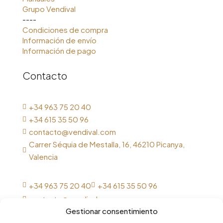
Grupo Vendival
----
Condiciones de compra
Información de envío
Información de pago
Contacto
+34 963 75 20 40

+34 615 35 50 96

contacto@vendival.com

Carrer Séquia de Mestalla, 16, 46210 Picanya,

Valencia
+34 963 75 20 40
+34 615 35 50 96


contacto@vendival.com

Gestionar consentimiento
Carrer Séquia de Mestalla, 16, 46210 Picanya,
