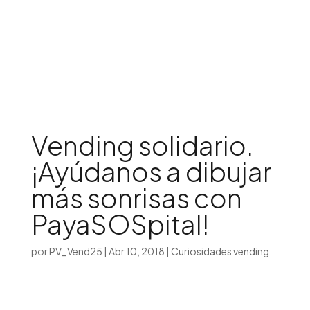
Iniciar sesión

Vending solidario.
¡Ayúdanos a dibujar
más sonrisas con
PayaSOSpital!
por
PV_Vend25
|
Abr 10, 2018
|
Curiosidades vending