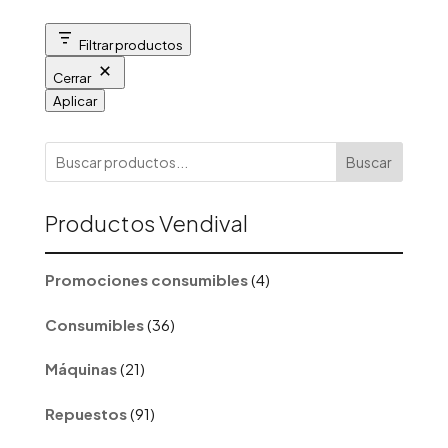
Filtrar productos
Cerrar
Aplicar
Buscar
Productos Vendival
4
Promociones consumibles
4
productos
36
Consumibles
36
productos
21
Máquinas
21
productos
91
Repuestos
91
productos