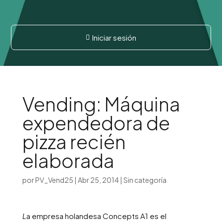
Iniciar sesión

Vending: Máquina
expendedora de
pizza recién
elaborada
por
PV_Vend25
|
Abr 25, 2014
|
Sin categoría
L
a empresa holandesa Concepts A1 es el