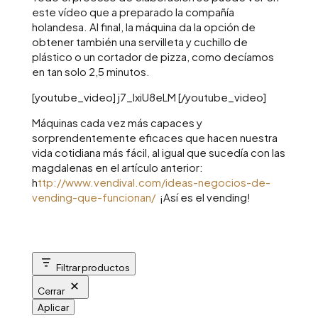
este vídeo que a preparado la compañía
holandesa. Al final, la máquina da la opción de
obtener también una servilleta y cuchillo de
plástico o un cortador de pizza, como decíamos
en tan solo 2,5 minutos.
[youtube_video] j7_lxiU8eLM [/youtube_video]
Máquinas cada vez más capaces y
sorprendentemente eficaces que hacen nuestra
vida cotidiana más fácil, al igual que sucedía con las
magdalenas en el artículo anterior:
h
ttp://www.vendival.com/ideas-negocios-de-
vending-que-funcionan/
¡Así es el vending!
Filtrar productos
Cerrar
Aplicar