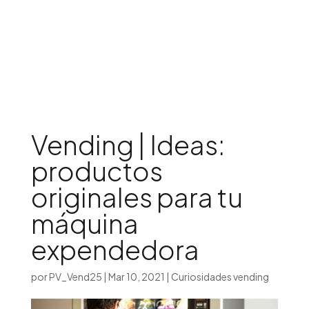
Iniciar sesión

Vending | Ideas:
productos
originales para tu
máquina
expendedora
por
PV_Vend25
|
Mar 10, 2021
|
Curiosidades vending