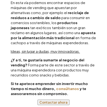
En esta vía podemos encontrar espacios de
máquinas de vending que apuestan por
alternativas como, por ejemplo el
reciclaje de
residuos a cambio de saldo
para consumir en
comercios sostenibles, los
productos
japoneses
tan exóticos también son un gran
reclamo en algunos lugares, así como una
apuesta
por la alimentación más tradicional
en forma de
cachopo a través de máquinas expendedoras.
Ideas, sin lugar a dudas, muy innovadoras.
¿Y a ti, te gustaría sumarte al negocio del
vending?
Forma parte de este sector a través de
una máquina expendedora con productos muy
recurridos como snacks y bebidas.
Si te apetece emprender sin invertir mucho
tiempo ni mucho dinero,
consúltanos
y te
asesoraremos sin compromiso.
Contactar ahora