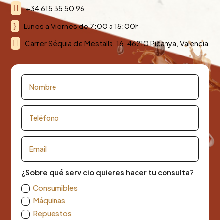

+34 615 35 50 96
}
Lunes a Viernes de 7:00 a 15:00h

Carrer Séquia de Mestalla, 16, 46210 Picanya, Valencia
¿Sobre qué servicio quieres hacer tu consulta?
Consumibles
Máquinas
Repuestos