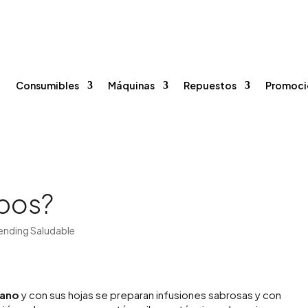
96 375 20 40
615 35 50 96


o
Consumibles
Máquinas
Repuestos
Promoci
ibos?
ending Saludable
cano
y con sus hojas se preparan infusiones sabrosas y con