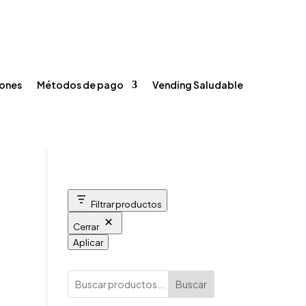
Registrarse / Iniciar sesión
Carrito
Contacto



ones
Métodos de pago
Vending Saludable
Filtrar productos
Cerrar
Aplicar
Buscar