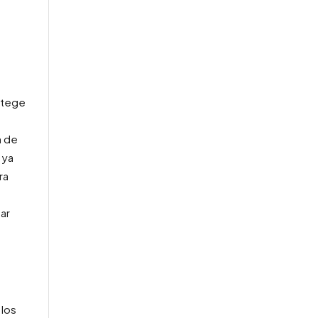
rotege
n de
 ya
ra
ar
 los