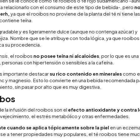
én se le conoce como té rooibos o té rojo sudamericano -au
a a relacionarlo con el consumo de este tipo de bebida-, pero
n
-erh,
ya que el rooibos no proviene de la planta del té ni tiene la
contiene teína.
agradable y es ligeramente dulce (aunque no contenga azúcar) y
jiza. Nombre que se le atribuye con toda lógica, ya que rooibos
dica su procedencia.
nsis
, el rooibos
no posee teína ni alcaloides
, por lo que es una
, personas con hipertensión o sensibles a la cafeína.
 es importante destacar
su rico contenido en minerales
como e
zinc y magnesio. Esto lo convierte en una bebida recomendada p
ento, sin pasar por alto que es muy digestiva.
ibos
 la infusión del rooibos son el
efecto antioxidante y contra 
nvejecimiento, el estrés metabólico y otras enfermedades.
te cuando se aplica tópicamente sobre la piel
en un eczema
ese a tener propiedades muy populares, el té rooibos tiene mu