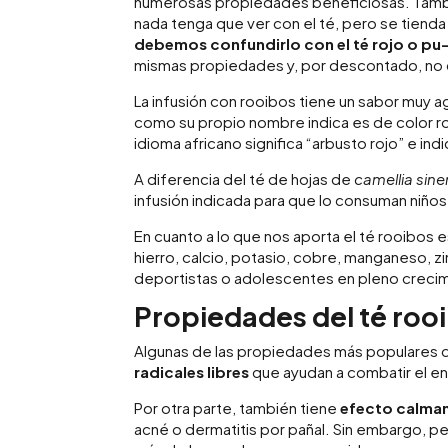
numerosas propiedades beneficiosas. Tambi
nada tenga que ver con el té, pero se tiend
debemos confundirlo con el té rojo o pu
mismas propiedades y, por descontado, no 
La infusión con rooibos tiene un sabor muy 
como su propio nombre indica es de color ro
idioma africano significa “arbusto rojo” e in
A diferencia del té de hojas de
camellia sine
infusión indicada para que lo consuman niños
En cuanto a lo que nos aporta el té rooibos
hierro, calcio, potasio, cobre, manganeso, 
deportistas o adolescentes en pleno crecimi
Propiedades del té roo
Algunas de las propiedades más populares de
radicales libres
que ayudan a combatir el e
Por otra parte, también tiene
efecto calman
acné o dermatitis por pañal. Sin embargo, p