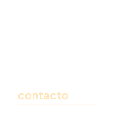
Ponte en
contacto
Rellena este formulario y un miembro de