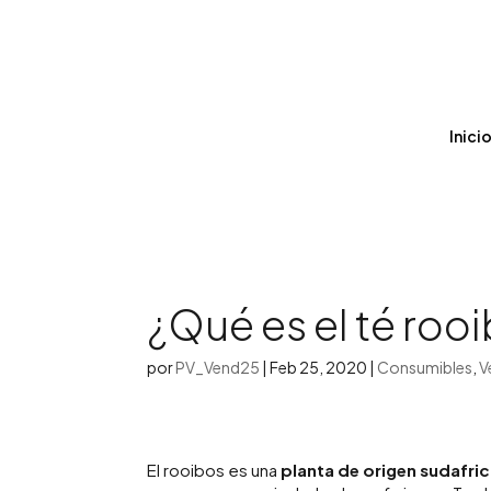
Inici
¿Qué es el té roo
por
PV_Vend25
|
Feb 25, 2020
|
Consumibles
,
V
El rooibos es una
planta de origen sudafri