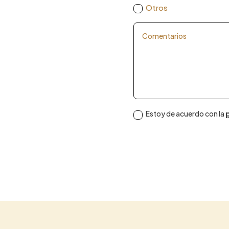
Otros
Estoy de acuerdo con la
p