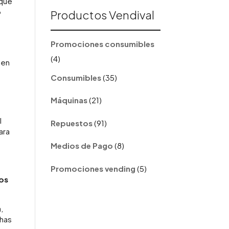
nque
o
Productos Vendival
s
Promociones consumibles
4
4
 en
productos
35
Consumibles
35
productos
21
Máquinas
21
productos
91
l
Repuestos
91
productos
ara
8
Medios de Pago
8
productos
5
Promociones vending
5
productos
los
,
chas