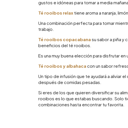
gustos e idóneas para tomar a media mañana 
Té rooibos relax
tiene aroma a naranja, limón,
Una combinación perfecta para tomar mientras
trabajo.
Té rooibos copacabana
su sabor a piña y 
beneficios del té rooibos.
Es una muy buena elección para disfrutar en u
Té rooibos y albahaca
con un sabor refres
Un tipo de infusión que te ayudará a aliviar 
después de comidas pesadas.
Si eres de los que quieren diversificar su al
rooibos es lo que estabas buscando. Solo ti
combinaciones hasta encontrar tu favorita.