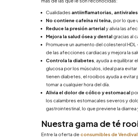
más de las que le son reconocidas:
Cualidades
antiinflamatorias, antivirale
No contiene cafeína ni teína,
por lo que 
Reduce la presión arterial
y alivia las afe
Mejora la salud ósea y dental
gracias al c
Promueve un aumento del colesterol HDL 
de las afecciones cardiacas y mejora la sa
Controla la diabetes
, ayuda a equilibrar 
glucosa por los músculos, ideal para evitar
tienen diabetes, el rooibos ayuda a evitar
tomar a cualquier hora del día.
Alivia el dolor de cólico y estomacal
po
los calambres estomacales severos y dolo
gastrointestinal, lo que previene la diarre
Nuestra gama de té roo
Entre la oferta de
consumibles de Vendival