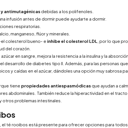
s y antimutagénicas
debidas a los polifenoles.
una infusión antes de dormir puede ayudarte a dormir.
cciones respiratorias.
alcio, manganeso, flúor y minerales.
-el colesterol bueno- e
inhibe el colesterol LDL
, por lo que p
lud del corazón.
el azúcar en sangre, mejora la resistencia a la insulina y la absorció
 el desarrollo de diabetes tipo II. Además, para las personas que
 picos y caídas en el azúcar, dándoles una opción muy sabrosa pa
rque tiene
propiedades antiespasmódicas
que ayudan a calm
res abdominales. También reduce la hiperactividad en el tracto
a y otros problemas intestinales.
ibos
, el té rooibos está presente para ofrecer opciones para todos