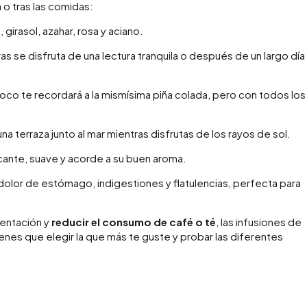
o tras las comidas:
 girasol, azahar, rosa y aciano.
 se disfruta de una lectura tranquila o después de un largo día
coco te recordará a la mismísima piña colada, pero con todos los
na terraza junto al mar mientras disfrutas de los rayos de sol.
cante, suave y acorde a su buen aroma.
el dolor de estómago, indigestiones y flatulencias, perfecta para
imentación y
reducir el consumo de café o té
, las infusiones de
enes que elegir la que más te guste y probar las diferentes