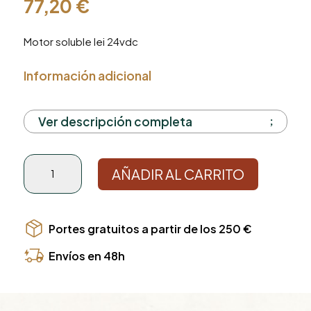
77,20
€
Motor soluble lei 24vdc
Información adicional
Ver descripción completa
Motor
AÑADIR AL CARRITO
soluble
lei
24vdc
cantidad
Portes gratuitos a partir de los 250 €
Envíos en 48h