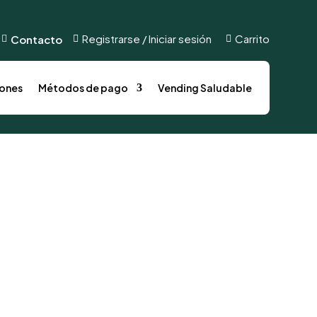
s
Métodos de pago
Vending Saludable
Registrarse / Iniciar sesión
Carrito
Contacto



ones
Métodos de pago
Vending Saludable