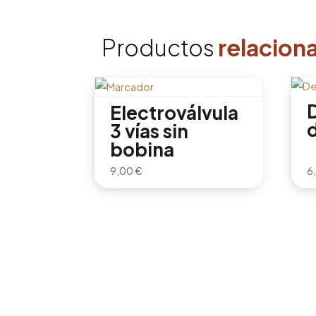
Productos
relacion
Electroválvula
3 vías sin
bobina
9,00
€
6