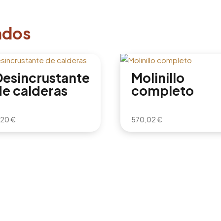
ados
Desincrustante
Molinillo
de calderas
completo
,20
€
570,02
€