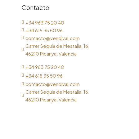
Contacto
+34 963 75 20 40

+34 615 35 50 96

contacto@vendival.com

Carrer Séquia de Mestalla, 16,

46210 Picanya, Valencia
+34 963 75 20 40

+34 615 35 50 96

contacto@vendival.com

Carrer Séquia de Mestalla, 16,

46210 Picanya, Valencia