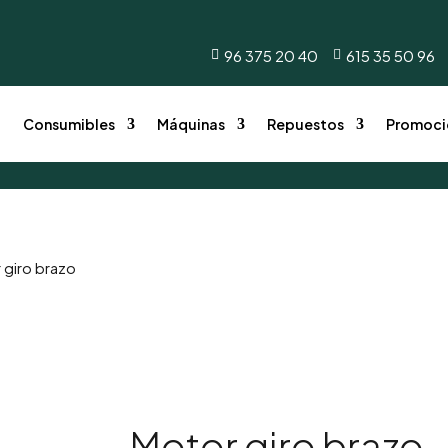
onsumibles
Máquinas
Repuestos
Promocione
96 375 20 40
615 35 50 96


o
Consumibles
Máquinas
Repuestos
Promoci
 giro brazo
Motor giro brazo