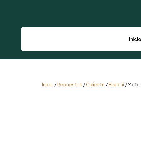
Inicio
C
Inici
Inicio
/
Repuestos
/
Caliente
/
Bianchi
/ Motor