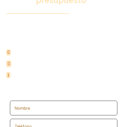
Rellena este formulario y un miembro de nuestro equipo
se pondrá en contacto contigo para explicarte todos los
detalles.
+34 963 75 20 40

+34 615 35 50 96

Lunes a Viernes de 7:00 a 15:00h
}