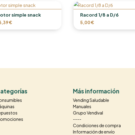
otor simple snack
Racord 1/8 a D/6
6,39
€
5,00
€
ategorías
Más información
onsumibles
Vending Saludable
áquinas
Manuales
epuestos
Grupo Vendival
romociones
----
Condiciones de compra
Información de envío