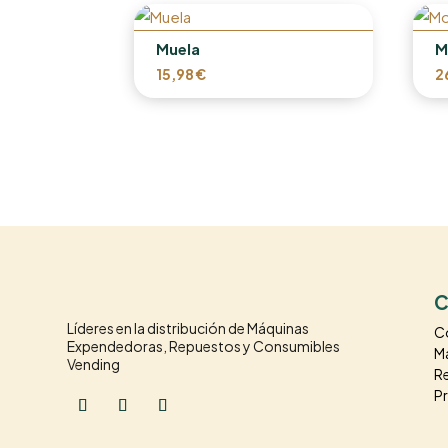
Muela
M
15,98
€
2
C
Líderes en la distribución de Máquinas
C
Expendedoras, Repuestos y Consumibles
M
Vending
R
P