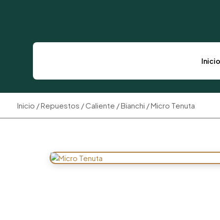
Inicio
C
Inici
Inicio
/
Repuestos
/
Caliente
/
Bianchi
/ Micro Tenuta