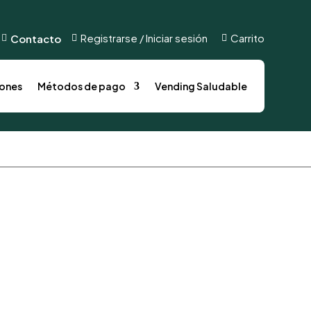
s
Métodos de pago
Vending Saludable
Registrarse / Iniciar sesión
Carrito
Contacto



ones
Métodos de pago
Vending Saludable