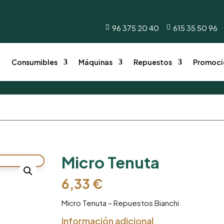
onsumibles
Máquinas
Repuestos
Promocione
96 375 20 40
615 35 50 96


o
Consumibles
Máquinas
Repuestos
Promoci
Micro Tenuta
6,33
€
Micro Tenuta – Repuestos Bianchi
Información adicional