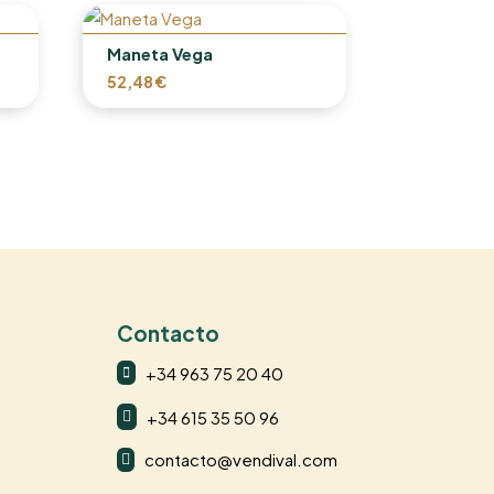
Maneta Vega
52,48
€
Contacto
+34 963 75 20 40

+34 615 35 50 96

contacto@vendival.com
