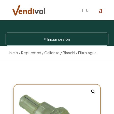
Iniciar sesión

Inicio
/
Repuestos
/
Caliente
/
Bianchi
/ Filtro agua