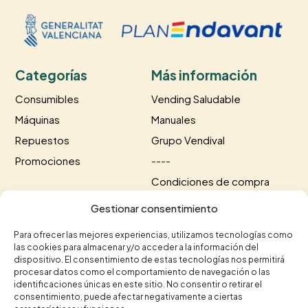
Categorías
Más información
Consumibles
Vending Saludable
Máquinas
Manuales
Repuestos
Grupo Vendival
Promociones
----
Condiciones de compra
Información de envío
Gestionar consentimiento
Información de pago
Para ofrecer las mejores experiencias, utilizamos tecnologías como
las cookies para almacenar y/o acceder a la información del
Contacto
dispositivo. El consentimiento de estas tecnologías nos permitirá
procesar datos como el comportamiento de navegación o las
+34 615 35 50 96
+34 963 75 20 40
identificaciones únicas en este sitio. No consentir o retirar el


consentimiento, puede afectar negativamente a ciertas
contacto@vendival.com
