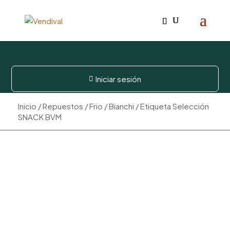
Iniciar sesión

Inicio
/
Repuestos
/
Frio
/
Bianchi
/ Etiqueta Selección
SNACK BVM