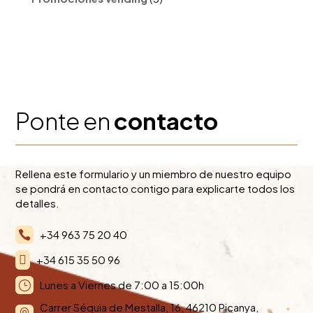
productos
Ponte en
contacto
Rellena este formulario y un miembro de nuestro equipo
se pondrá en contacto contigo para explicarte todos los
detalles.
+34 963 75 20 40


+34 615 35 50 96
Lunes a Viernes de 7:00 a 15:00h
}
Carrer Séquia de Mestalla, 16, 46210 Picanya,