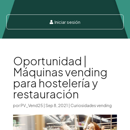
Iniciar sesión

Oportunidad |
Máquinas vending
para hostelería y
restauración
por
PV_Vend25
|
Sep 8, 2021
|
Curiosidades vending