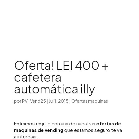
Iniciar sesión

Oferta! LEI 400 +
cafetera
automática illy
por
PV_Vend25
|
Jul 1, 2015
|
Ofertas maquinas
Entramos en julio con una de nuestras
ofertas de
maquinas de vending
que estamos seguro te va
a interesar.