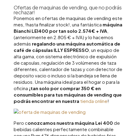
Ofertas de maquinas de vending, que no podrás
rechazar!
Ponemos en ofertas de maquinas de vending este
mes, !hasta finalizar stock!, una fantástica
máquina
Bianchi LEI400 por tan solo 2.574€ + IVA
,
(anteriormente en 2.805 € + IVA) y lo hacemos
además
regalando una máquina automática de
café de cápsulas ILLY ESPRESSO
, un equipo de
alta gama, con sistema electrónico de expulsión
de capsulas, regulación de 3 volúmenes de taza
diferentes, calentador de tazas y con detector de
deposito vacio o incluso si la bandeja se llena de
residuos. Una máquina ideal para el hogar o para la
oficina
¡tan solo por comprar 350 € en
consumibles para tus máquinas de vending que
podrás encontrar en nuestra
tienda online
!
Pero c
onozcamos nuestra máquina Lei 400
de
bebidas calientes perfectamente combinable
con una Bvm 676 dispensadora de bebidas frias.