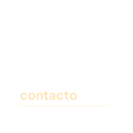
Ponte en
contacto
Rellena este formulario y un miembro de
nuestro equipo se pondrá en contacto
contigo para explicarte todos los detalles.