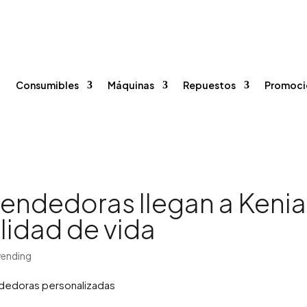
96 375 20 40
615 35 50 96


o
Consumibles
Máquinas
Repuestos
Promoci
endedoras llegan a Kenia
alidad de vida
vending