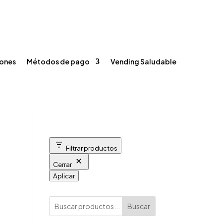
Registrarse / Iniciar sesión
Carrito
Contacto



ones
Métodos de pago
Vending Saludable
Filtrar productos
Cerrar
Aplicar
Buscar