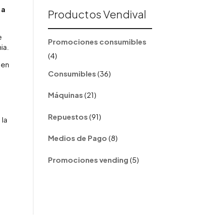
 a
Productos Vendival
e
Promociones consumibles
ia.
4
4
 en
productos
36
Consumibles
36
productos
21
Máquinas
21
productos
91
Repuestos
91
 la
productos
8
Medios de Pago
8
productos
5
Promociones vending
5
productos