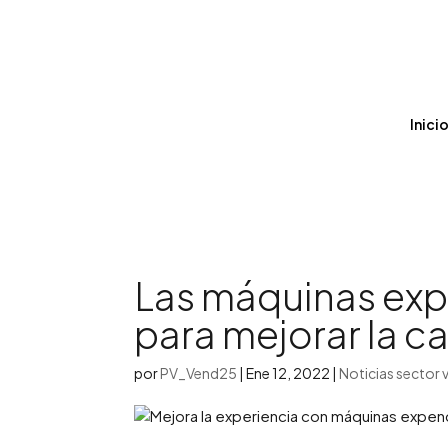
Inici
Las máquinas exp
para mejorar la c
por
PV_Vend25
|
Ene 12, 2022
|
Noticias sector 