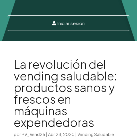
Iniciar sesión

La revolución del
vending saludable:
productos sanos y
frescos en
máquinas
expendedoras
por
PV_Vend25
|
Abr 28, 2020
|
Vending Saludable