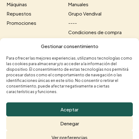
Máquinas
Manuales
Repuestos
Grupo Vendival
Promociones
----
Condiciones de compra
Información de envío
Gestionar consentimiento
Información de pago
Para ofrecer las mejores experiencias, utilizamos tecnologías como
las cookies para almacenar y/o acceder a la información del
Contacto
dispositivo. El consentimiento de estas tecnologías nos permitirá
procesar datos como el comportamiento de navegación o las
+34 615 35 50 96
+34 963 75 20 40


identificaciones únicas en este sitio. No consentir o retirar el
consentimiento, puede afectar negativamente a ciertas
contacto@vendival.com

características y funciones.
Carrer Séquia de Mestalla, 16, 46210 Picanya,

Valencia
Aceptar
Denegar
© Vendival 2026 |
Aviso legal
|
Política de Privacidad
|
Ver preferencias