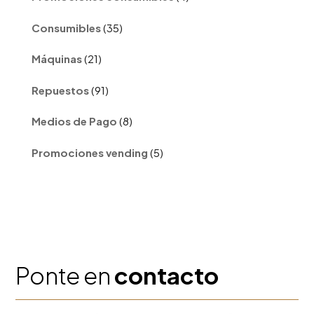
productos
35
Consumibles
35
productos
21
Máquinas
21
productos
91
Repuestos
91
productos
8
Medios de Pago
8
productos
5
Promociones vending
5
productos
Ponte en
contacto