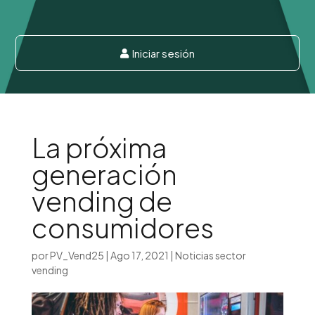
Iniciar sesión

La próxima
generación
vending de
consumidores
por
PV_Vend25
|
Ago 17, 2021
|
Noticias sector
vending