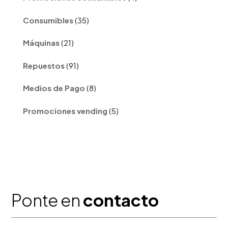
productos
35
Consumibles
35
productos
21
Máquinas
21
productos
91
Repuestos
91
productos
8
Medios de Pago
8
productos
5
Promociones vending
5
productos
Ponte en
contacto