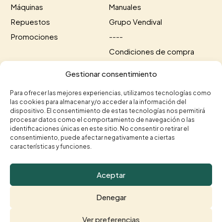
Máquinas
Manuales
Repuestos
Grupo Vendival
Promociones
----
Condiciones de compra
Información de envío
Gestionar consentimiento
Información de pago
Para ofrecer las mejores experiencias, utilizamos tecnologías como
las cookies para almacenar y/o acceder a la información del
Contacto
dispositivo. El consentimiento de estas tecnologías nos permitirá
procesar datos como el comportamiento de navegación o las
+34 615 35 50 96
+34 963 75 20 40


identificaciones únicas en este sitio. No consentir o retirar el
consentimiento, puede afectar negativamente a ciertas
contacto@vendival.com

características y funciones.
Carrer Séquia de Mestalla, 16, 46210 Picanya,

Valencia
Aceptar
Denegar
© Vendival 2026 |
Aviso legal
|
Política de Privacidad
|
Ver preferencias