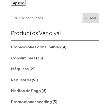
Aplicar
Buscar
Productos Vendival
4
Promociones consumibles
4
productos
35
Consumibles
35
productos
21
Máquinas
21
productos
91
Repuestos
91
productos
8
Medios de Pago
8
productos
5
Promociones vending
5
productos