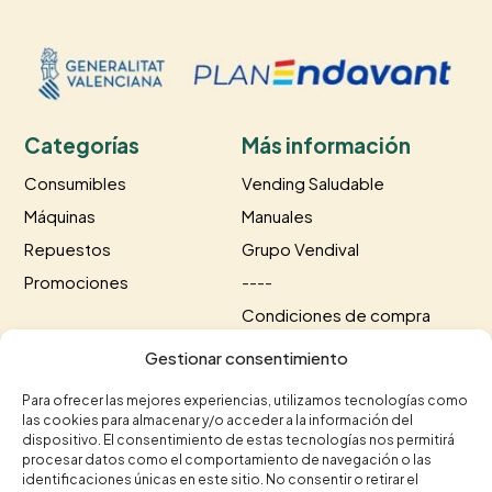
Categorías
Más información
Consumibles
Vending Saludable
Máquinas
Manuales
Repuestos
Grupo Vendival
Promociones
----
Condiciones de compra
Información de envío
Gestionar consentimiento
Información de pago
Para ofrecer las mejores experiencias, utilizamos tecnologías como
las cookies para almacenar y/o acceder a la información del
Contacto
dispositivo. El consentimiento de estas tecnologías nos permitirá
procesar datos como el comportamiento de navegación o las
+34 615 35 50 96
identificaciones únicas en este sitio. No consentir o retirar el
+34 963 75 20 40

