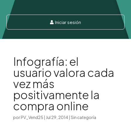
Iniciar sesión

Infografía: el
usuario valora cada
vez más
positivamente la
compra online
por
PV_Vend25
|
Jul 29, 2014
|
Sin categoría