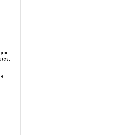
 gran
atos,
te