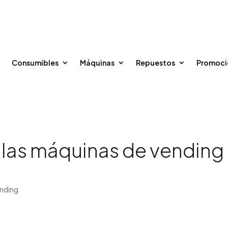
96 375 20 40
615 35 50 96



o
Consumibles
Máquinas
Repuestos
Promoci
 las máquinas de vending
ending