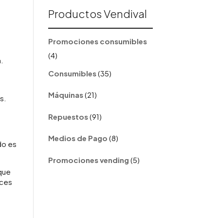
Productos Vendival
Promociones consumibles
4
4
n.
productos
35
Consumibles
35
productos
21
Máquinas
21
s.
productos
91
Repuestos
91
productos
8
Medios de Pago
8
do es
productos
5
Promociones vending
5
productos
que
eces