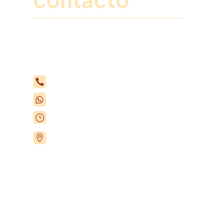
Rellena este formulario y un miembro de
nuestro equipo se pondrá en contacto
contigo para explicarte todos los detalles.
+34 963 75 20 40

+34 615 35 50 96

Lunes a Viernes de 7:00 a 15:00h
}
Carrer Séquia de Mestalla, 16, 46210

Picanya, Valencia