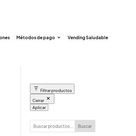
Contacto
Registrarse / Iniciar sesión
Carrito


ones
Métodos de pago
Vending Saludable
Filtrar productos
Cerrar
Aplicar
Buscar