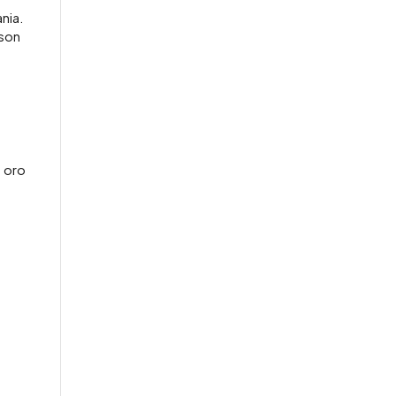
nia.
 son
 oro
s