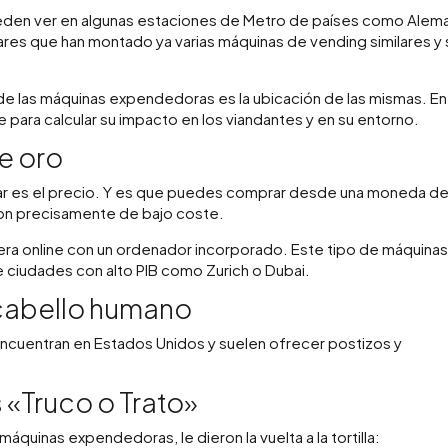
pueden ver en algunas estaciones de Metro de países como Alema
res que han montado ya varias máquinas de vending similares y
 de las máquinas expendedoras es la ubicación de las mismas. En
e para calcular su impacto en los viandantes y en su entorno.
e oro
ar es el precio. Y es que puedes comprar desde una moneda de
son precisamente de bajo coste.
nera online con un ordenador incorporado. Este tipo de máquina
e ciudades con alto PIB como Zurich o Dubai.
cabello humano
 encuentran en Estados Unidos y suelen ofrecer postizos y
«Truco o Trato»
áquinas expendedoras, le dieron la vuelta a la tortilla: