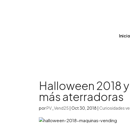
Inici
Halloween 2018 y
más aterradoras
por
PV_Vend25
|
Oct 30, 2018
|
Curiosidades v