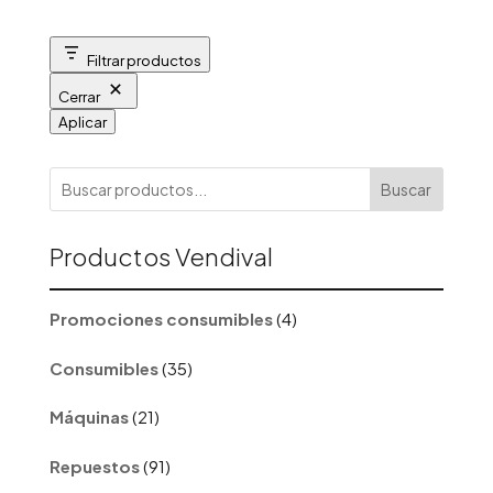
Filtrar productos
Cerrar
Aplicar
Buscar
Productos Vendival
4
Promociones consumibles
4
productos
35
Consumibles
35
productos
21
Máquinas
21
productos
91
Repuestos
91
productos