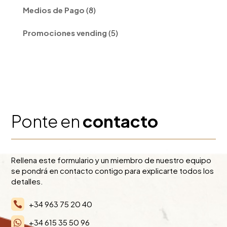
8
Medios de Pago
8
productos
5
Promociones vending
5
productos
Ponte en
contacto
Rellena este formulario y un miembro de nuestro equipo
se pondrá en contacto contigo para explicarte todos los
detalles.
+34 963 75 20 40

+34 615 35 50 96
