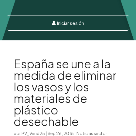
Iniciar sesión

España se une a la
medida de eliminar
los vasos y los
materiales de
plástico
desechable
por
PV_Vend25
|
Sep 26, 2018
|
Noticias sector