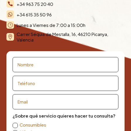
+34 963 75 20 40

+34 615 35 50 96

Lunes a Viernes de 7:00 a 15:00h
}
Carrer Séquia de Mestalla, 16, 46210 Picanya,

Valencia
¿Sobre qué servicio quieres hacer tu consulta?
Consumibles