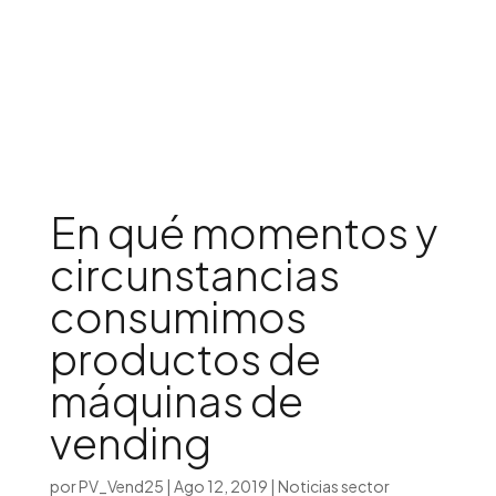
Iniciar sesión

En qué momentos y
circunstancias
consumimos
productos de
máquinas de
vending
por
PV_Vend25
|
Ago 12, 2019
|
Noticias sector