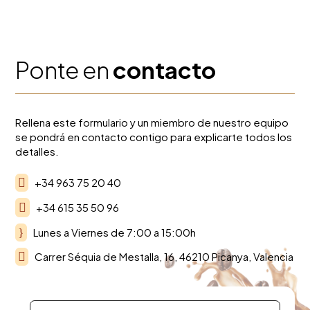
Ponte en
contacto
Rellena este formulario y un miembro de nuestro equipo
se pondrá en contacto contigo para explicarte todos los
detalles.

+34 963 75 20 40

+34 615 35 50 96
}
Lunes a Viernes de 7:00 a 15:00h

Carrer Séquia de Mestalla, 16, 46210 Picanya, Valencia