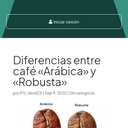
Iniciar sesión

Diferencias entre
café «Arábica» y
«Robusta»
por
PV_Vend25
|
Sep 9, 2015
|
Sin categoría