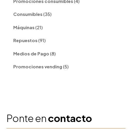
Promociones consumibles
4
productos
35
Consumibles
35
productos
21
Máquinas
21
productos
91
Repuestos
91
productos
8
Medios de Pago
8
productos
5
Promociones vending
5
productos
Ponte en
contacto