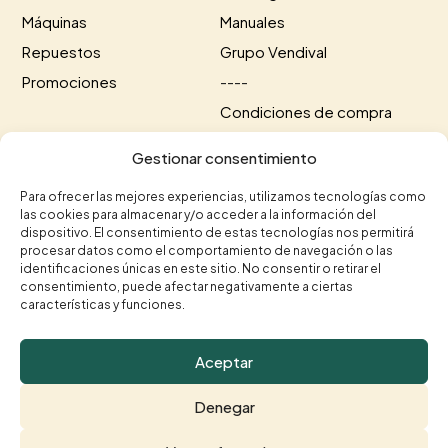
Máquinas
Manuales
Repuestos
Grupo Vendival
Promociones
----
Condiciones de compra
Información de envío
Gestionar consentimiento
Información de pago
Para ofrecer las mejores experiencias, utilizamos tecnologías como
las cookies para almacenar y/o acceder a la información del
Contacto
dispositivo. El consentimiento de estas tecnologías nos permitirá
procesar datos como el comportamiento de navegación o las
+34 615 35 50 96
+34 963 75 20 40


identificaciones únicas en este sitio. No consentir o retirar el
consentimiento, puede afectar negativamente a ciertas
contacto@vendival.com

características y funciones.
Carrer Séquia de Mestalla, 16, 46210 Picanya,

Valencia
Aceptar
Denegar
© Vendival 2026 |
Aviso legal
|
Política de Privacidad
|