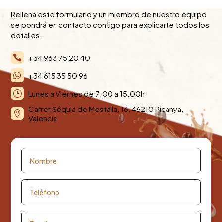
Rellena este formulario y un miembro de nuestro equipo
se pondrá en contacto contigo para explicarte todos los
detalles.
+34 963 75 20 40

+34 615 35 50 96

Lunes a Viernes de 7:00 a 15:00h
}
Carrer Séquia de Mestalla, 16, 46210 Picanya,

Valencia