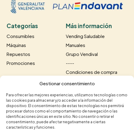
Categorías
Más información
Consumibles
Vending Saludable
Máquinas
Manuales
Repuestos
Grupo Vendival
Promociones
----
Condiciones de compra
Información de envío
Gestionar consentimiento
Información de pago
Para ofrecer las mejores experiencias, utilizamos tecnologías como
las cookies para almacenar y/o acceder a la información del
Contacto
dispositivo. El consentimiento de estas tecnologías nos permitirá
procesar datos como el comportamiento de navegación o las
+34 615 35 50 96
identificaciones únicas en este sitio. No consentir o retirar el
+34 963 75 20 40


consentimiento, puede afectar negativamente a ciertas
contacto@vendival.com

características y funciones.