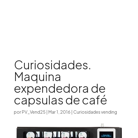
Iniciar sesión

Curiosidades.
Maquina
expendedora de
capsulas de café
por
PV_Vend25
|
Mar 1, 2016
|
Curiosidades vending