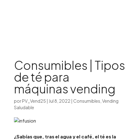
Iniciar sesión

Consumibles | Tipos
de té para
máquinas vending
por
PV_Vend25
|
Jul 8, 2022
|
Consumibles
,
Vending
Saludable
¿Sabías que, tras el agua y el café, el té es la