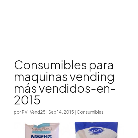
Iniciar sesión

Consumibles para
maquinas vending
más vendidos-en-
2015
por
PV_Vend25
|
Sep 14, 2015
|
Consumibles