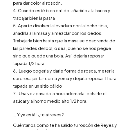
para dar color al roscón.
Cuando esté bien batido, añadirlo a la harina y
trabajar bien la pasta
Aparte disolver la levadura con la leche tibia,
añadirla a la masa y a mezclar con los dedos.
Trabajarla bien hasta que la masa se desprenda de
las paredes del bol, o sea, que no se nos pegue
sino que quede una bola. Así, dejarla reposar
tapada 1/2 hora.
Luego cogerla y darle forma de rosca, meter la
sorpresa pintar con la yema y dejarla reposar 1 hora
tapada en un sitio cálido
Una vez pasada la hora adornarla, echarle el
azúcar y al horno medio alto 1/2 hora.
… Y ya está! ¿te atreves?
Cuéntanos como te ha salido tu roscón de Reyes y