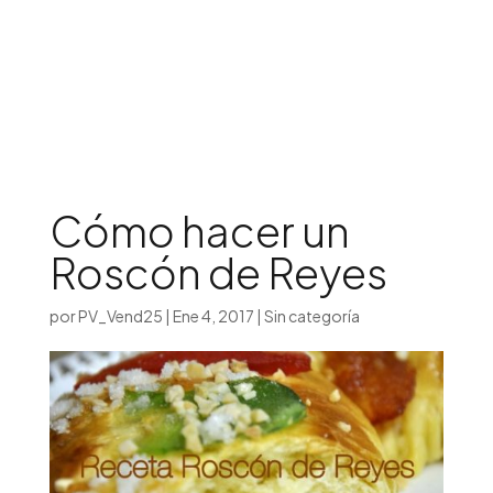
Iniciar sesión

Cómo hacer un
Roscón de Reyes
por
PV_Vend25
|
Ene 4, 2017
|
Sin categoría