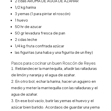
2 cdas AROMA DE AGUA DE AZAHAR
1/2 kg harina
3 yemas (1 para pintar el roscón)
1 huevo
50 hr de azucar
50 gr levadura fresca de pan
2 cdas leche
1/4 kg fruta confitada azúcar
las figuritas (una haba y una figurita de un Rey)
Pasos para cocinar un buen Roscón de Reyes
Reblandecer la mantequilla, añadir las ralladuras
de limón y naranja y el agua de azahar.
En otro bol, echar la harina, hacer un agujero en
medio y meter la mantequilla con las ralladuras y el
agua de azahar.
En ese bol vacío, batir las yemas el huevo y el
azúcar bien batido. Acordaos de guardar una yema