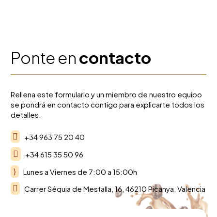
Ponte en
contacto
Rellena este formulario y un miembro de nuestro equipo
se pondrá en contacto contigo para explicarte todos los
detalles.

+34 963 75 20 40

+34 615 35 50 96
}
Lunes a Viernes de 7:00 a 15:00h

Carrer Séquia de Mestalla, 16, 46210 Picanya, Valencia