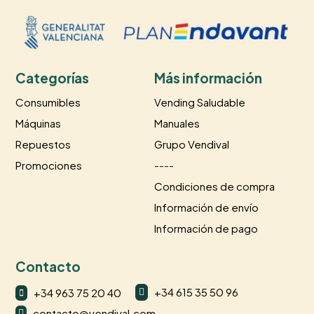
Categorías
Más información
Consumibles
Vending Saludable
Máquinas
Manuales
Repuestos
Grupo Vendival
Promociones
----
Condiciones de compra
Información de envío
Información de pago
Contacto
+34 615 35 50 96
+34 963 75 20 40


contacto@vendival.com
