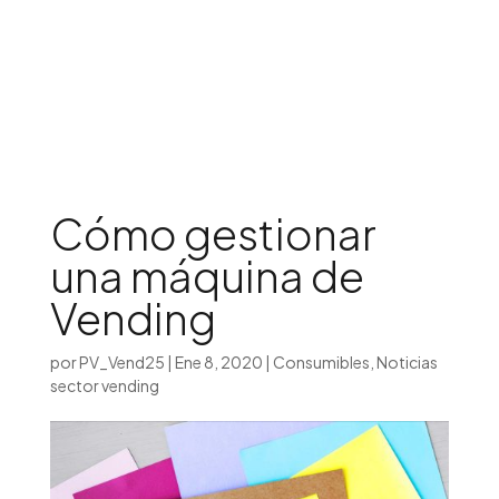
Iniciar sesión

Cómo gestionar
una máquina de
Vending
por
PV_Vend25
|
Ene 8, 2020
|
Consumibles
,
Noticias
sector vending