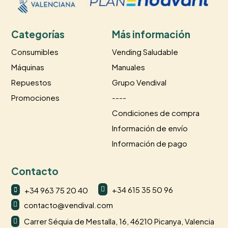
Categorías
Más información
Consumibles
Vending Saludable
Máquinas
Manuales
Repuestos
Grupo Vendival
Promociones
----
Condiciones de compra
Información de envío
Información de pago
Contacto
+34 615 35 50 96
+34 963 75 20 40


contacto@vendival.com

Carrer Séquia de Mestalla, 16, 46210 Picanya, Valencia
